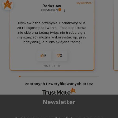
wyróżniona
Radoslaw
zweryfikowano
Błyskawiczna przesyłka. Dodatkowy plus
za rozsądne pakowanie - folia bąbelkowa
nie sklejona taśmą (więc nie trzeba się z
nią szarpać i można wykorzystać np. przy
odsyłaniu), a pudło sklejone taśmą
papierową. Do tego jeszcze delikatna
personalizacja i firmowe krówki 👍️
9
0
2024-04-29
zebranych i zweryfikowanych przez
Newsletter