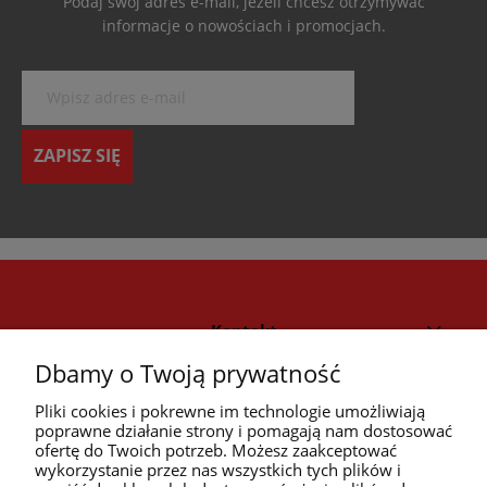
Podaj swój adres e-mail, jeżeli chcesz otrzymywać
informacje o nowościach i promocjach.
ZAPISZ SIĘ
Kontakt
Dbamy o Twoją prywatność
Strefa klienta
Pliki cookies i pokrewne im technologie umożliwiają
poprawne działanie strony i pomagają nam dostosować
ofertę do Twoich potrzeb. Możesz zaakceptować
Przyczółek
wykorzystanie przez nas wszystkich tych plików i