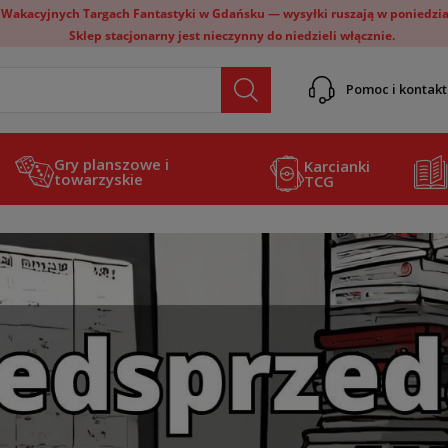
 Wakacyjnych Targach Fantastyki w Gdańsku — wysyłki ruszają w poniedział
Sklep stacjonarny jest nieczynny do niedzieli włącznie.
Pomoc i kontakt
Gry planszowe i
Karcianki
towarzyskie
TCG