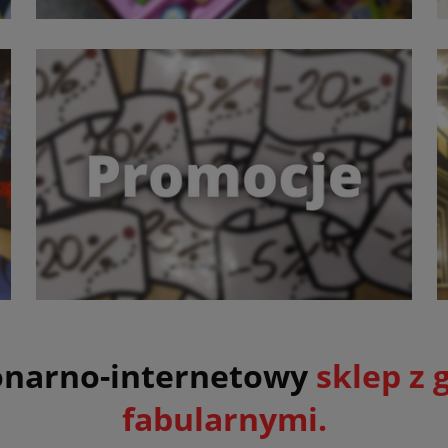
jonarno-internetowy
sklep z 
fabularnymi
.