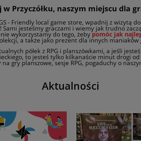
j w Przyczółku, naszym miejscu dla gr
LGS - Friendly local game store, wpadnij z wizytą d
! Sami jesteśmy graczami i wiemy jak trudno zaczą
nie wykorzystamy do tego, żeby
pomóc jak najle
olekcji, a także jako prezent dla innych maniaków 
alnych półek z RPG i planszówkami, a jeśli jest
kiego, to jesteś tylko kilkanaście minut drogi o
y
na gry planszowe, sesje RPG, pogaduchy o naszym 
Aktualności