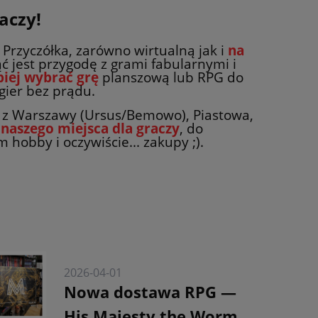
aczy!
o Przyczółka, zarówno wirtualną jak i
na
ć jest przygodę z grami fabularnymi i
piej wybrać grę
planszową lub RPG do
gier bez prądu.
eś z Warszawy (Ursus/Bemowo), Piastowa,
d
naszego miejsca dla graczy
, do
hobby i oczywiście... zakupy ;).
2026-04-01
Nowa dostawa RPG —
His Majesty the Worm,