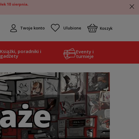
ek 10 sierpnia.
Twoje konto
Koszyk
Książki, poradniki i
Eventy i
gadżety
turnieje