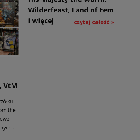
Wilderfeast, Land of Eem
i więcej
czytaj całość »
, VtM
czółku —
rom the
nowe
nnych