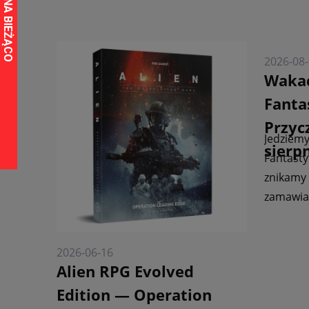
2026-08
Wakac
Fanta
Przyc
Jedziemy
sierp
Fantasty
znikamy 
zamawiać
2026-06-16
Alien RPG Evolved
Edition — Operation