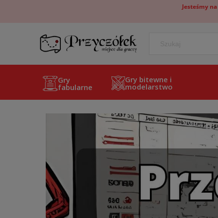
Jesteśmy na
Gry bitewne i
Gry
modelarstwo
fabularne