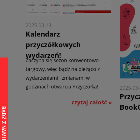
2025-03-13
Kalendarz
przyczółkowych
wydarzeń!
Zaczyna się sezon konwentowo-
targowy, więc bądź na bieżąco z
wydarzeniami i zmianami w
godzinach otwarcia Przyczółka!
2025-03
Przyc
czytaj całość »
Book