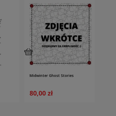
Midwinter Ghost Stories
The 
80,00 zł
45,