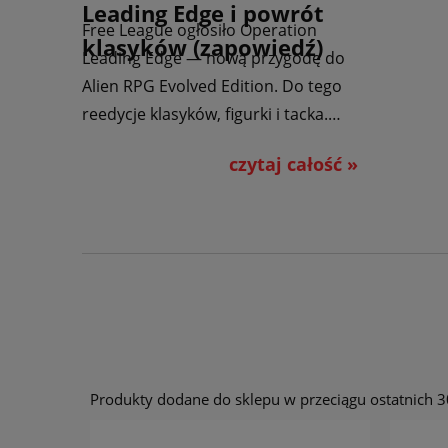
Leading Edge i powrót
Free League ogłosiło Operation
klasyków (zapowiedź)
Leading Edge — nową przygodę do
Alien RPG Evolved Edition. Do tego
reedycje klasyków, figurki i tacka.
Premiera Q4 2026.
czytaj całość »
Produkty dodane do sklepu w przeciągu ostatnich 3