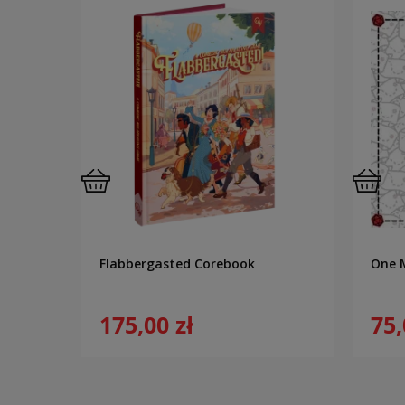
orebook
Flabbergasted Corebook
One 
175,00 zł
75,