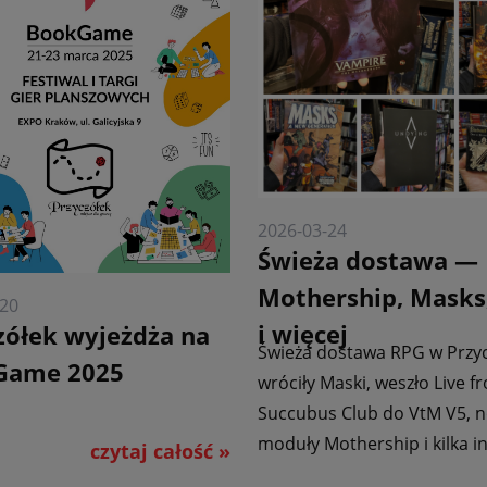
2026-03-24
Świeża dostawa —
Mothership, Masks
-20
i więcej
zółek wyjeżdża na
Świeża dostawa RPG w Przy
Game 2025
wróciły Maski, weszło Live f
Succubus Club do VtM V5, 
moduły Mothership i kilka i
czytaj całość »
tytułów!