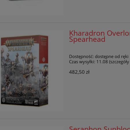
Kharadron Overlor
Spearhead
Dostępność:
dostępne od ręki
Czas wysyłki:
11.08 (szczegół
482,50 zł
Seraphon Sunblo