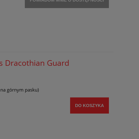
POWIADOM MNIE O DOSTĘPNOŚCI
ls Dracothian Guard
y na górnym pasku)
DO KOSZYKA