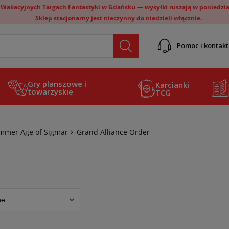
 Wakacyjnych Targach Fantastyki w Gdańsku — wysyłki ruszają w poniedział
Sklep stacjonarny jest nieczynny do niedzieli włącznie.
Pomoc i kontakt
Gry planszowe i
Karcianki
towarzyskie
TCG
mer Age of Sigmar
Grand Alliance Order