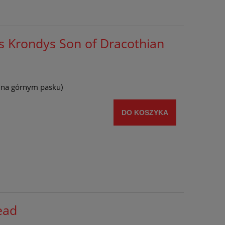
s Krondys Son of Dracothian
y na górnym pasku)
DO KOSZYKA
ead