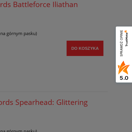
ds Battleforce Iliathan
SPRAWDŹ OPINIE
y na górnym pasku)
DO KOSZYKA
5.0
rds Spearhead: Glittering
y na górnym pasku)