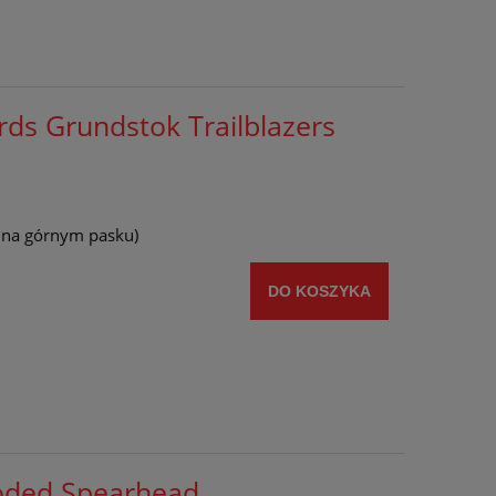
ds Grundstok Trailblazers
y na górnym pasku)
DO KOSZYKA
oded Spearhead