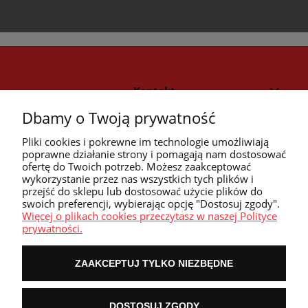
Kontakt
Dbamy o Twoją prywatność
Strefa klienta
Pliki cookies i pokrewne im technologie umożliwiają
poprawne działanie strony i pomagają nam dostosować
ofertę do Twoich potrzeb. Możesz zaakceptować
Przyczółek
wykorzystanie przez nas wszystkich tych plików i
przejść do sklepu lub dostosować użycie plików do
swoich preferencji, wybierając opcję "Dostosuj zgody".
Przydatne linki
Więcej o plikach cookies przeczytasz w naszej Polityce
prywatności.
ZAAKCEPTUJ TYLKO NIEZBĘDNE
POKAŻ PEŁNĄ WERSJĘ STRONY
DOSTOSUJ ZGODY