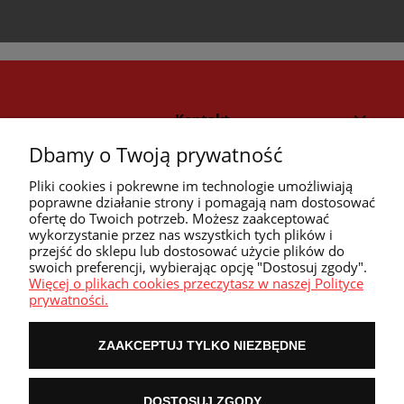
Kontakt
Dbamy o Twoją prywatność
Strefa klienta
Pliki cookies i pokrewne im technologie umożliwiają
poprawne działanie strony i pomagają nam dostosować
ofertę do Twoich potrzeb. Możesz zaakceptować
Przyczółek
wykorzystanie przez nas wszystkich tych plików i
przejść do sklepu lub dostosować użycie plików do
swoich preferencji, wybierając opcję "Dostosuj zgody".
Przydatne linki
Więcej o plikach cookies przeczytasz w naszej Polityce
prywatności.
ZAAKCEPTUJ TYLKO NIEZBĘDNE
POKAŻ PEŁNĄ WERSJĘ STRONY
DOSTOSUJ ZGODY