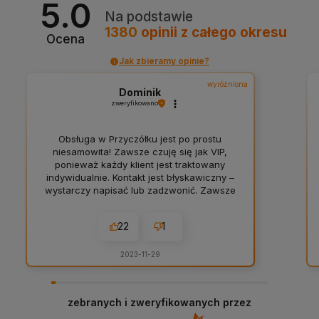
5.0
Na podstawie
1380
opinii
z całego okresu
Ocena
Jak zbieramy opinie?
wyróżniona
Dominik
zweryfikowano
Obsługa w Przyczółku jest po prostu
niesamowita! Zawsze czuję się jak VIP,
ponieważ każdy klient jest traktowany
indywidualnie. Kontakt jest błyskawiczny –
wystarczy napisać lub zadzwonić. Zawsze
znajduję to, czego potrzebuję do RPG.
Jeżeli nie przez internet to warto
22
1
odwiedzić stoisko Przyczółku na licznych
konwentach.
2023-11-29
zebranych i zweryfikowanych przez