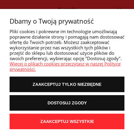
Kontakt
Dbamy o Twoją prywatność
Strefa klienta
Pliki cookies i pokrewne im technologie umożliwiają
poprawne działanie strony i pomagają nam dostosować
ofertę do Twoich potrzeb. Możesz zaakceptować
Przyczółek
wykorzystanie przez nas wszystkich tych plików i
przejść do sklepu lub dostosować użycie plików do
swoich preferencji, wybierając opcję "Dostosuj zgody".
Przydatne linki
Więcej o plikach cookies przeczytasz w naszej Polityce
prywatności.
ZAAKCEPTUJ TYLKO NIEZBĘDNE
POKAŻ PEŁNĄ WERSJĘ STRONY
DOSTOSUJ ZGODY
NASZE ODZNAKI
wyróżnienia są przyznawane przez
ZAAKCEPTUJ WSZYSTKIE