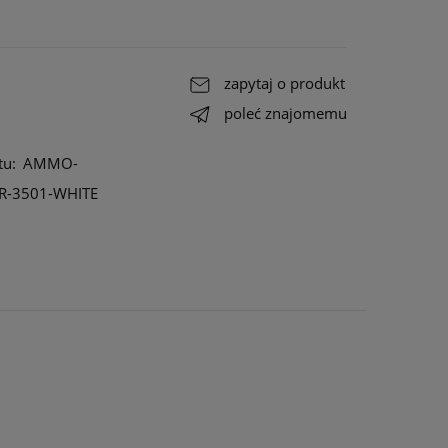
o
e do
zapytaj o produkt
a
poleć znajomemu
tu:
AMMO-
R-3501-WHITE