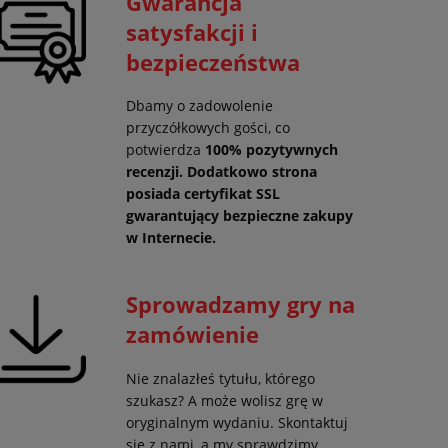
Gwarancja
satysfakcji i
bezpieczeństwa
Dbamy o zadowolenie
przyczółkowych gości, co
potwierdza
100% pozytywnych
recenzji. Dodatkowo strona
posiada certyfikat SSL
gwarantujący
bezpieczne zakupy
w Internecie.
Sprowadzamy gry na
zamówienie
Nie znalazłeś tytułu, którego
szukasz? A może wolisz grę w
oryginalnym wydaniu. Skontaktuj
się z nami, a my sprawdzimy