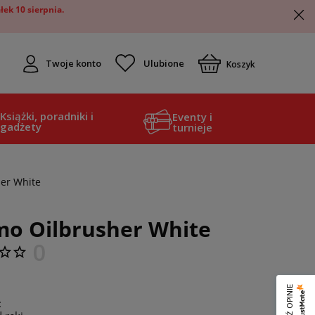
ek 10 sierpnia.
Twoje konto
Koszyk
Książki, poradniki i
Eventy i
gadżety
turnieje
er White
o Oilbrusher White
0
: