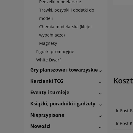
Pędzelki modelarskie
Trawki, posypki i dodatki do
modeli
Chemia modelarska (kleje i
wypełniacze)
Magnesy
Figurki promocyjne
White Dwarf
Gry planszowe i towarzyskie
Kosz
Karcianki TCG
Eventy i turnieje
Książki, poradniki i gadżety
InPost 
Nieprzypisane
InPost K
Nowości