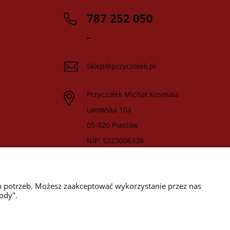
787 252 050
-
sklep@przyczolek.pl
Przyczółek Michał Kosmala
Lwowska 16a
05-820 Piastów
NIP: 5223006338
h potrzeb. Możesz zaakceptować wykorzystanie przez nas
ody".
wyróżnienia są przyznawane przez