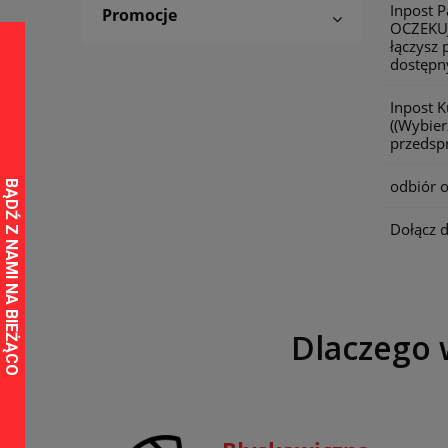
Inpost 
Promocje
OCZEKU
łączysz 
dostępny
Inpost 
((Wybier
przedspr
odbiór o
Dołącz 
Dlaczego 