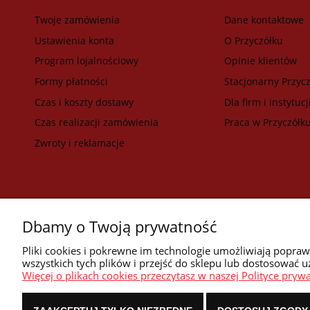
Twoje zamówienia
Dane kontaktowe
Ustawienia konta
O Przyczółku
Program lojalnościowy
Opinie klientów
Formy płatności
Stacjonarny Przycz
Czas i koszty dostawy
Dla firm i instytucj
Czas realizacji zamówienia
Praca w Przyczółk
Zwroty i reklamacje
Dbamy o Twoją prywatność
Pliki cookies i pokrewne im technologie umożliwiają popra
wszystkich tych plików i przejść do sklepu lub dostosować u
Więcej o plikach cookies przeczytasz w naszej Polityce prywa