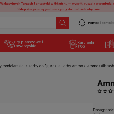
 Wakacyjnych Targach Fantastyki w Gdańsku — wysyłki ruszają w poniedział
Sklep stacjonarny jest nieczynny do niedzieli włącznie.
Pomoc i kontakt
Gry planszowe i
Karcianki
towarzyskie
TCG
ły modelarskie
Farby do figurek
Farby Ammo
Ammo Oilbrush
Amm
Dostępność