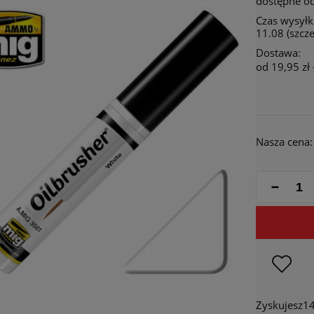
dostępne od
Czas wysyłki
11.08 (szcz
Dostawa:
od 19,95 zł
Cena 
płatn
Nasza cena:
Zyskujesz
1