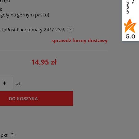
SPRAWDŹ OPINIE
 ręki
:
egóły na górnym pasku)
- InPost Paczkomaty 24/7 23%
5.0
sprawdź formy dostawy
nie zawiera ewentualnych kosztów
ości
14,95 zł
szt.
DO KOSZYKA
4
pkt