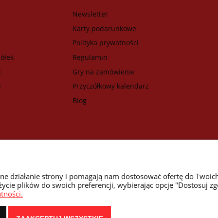
Newsletter
Karty podarunkowe
Polityka prywatności
ółek
Regulamin
i
Gry na zamówienie
u
Przyczółkowy kalendarz
Blog
wne działanie strony i pomagają nam dostosować ofertę do Twoic
życie plików do swoich preferencji, wybierając opcję "Dostosuj zg
tności.
NASZE ODZNAKI