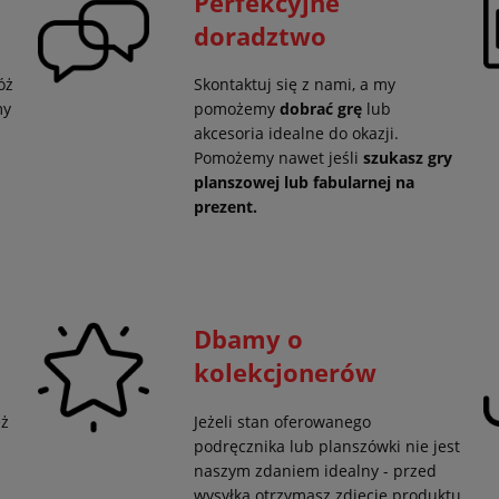
Perfekcyjne
doradztwo
óż
Skontaktuj się z nami, a my
my
pomożemy
dobrać grę
lub
akcesoria idealne do okazji.
Pomożemy nawet jeśli
szukasz gry
planszowej lub fabularnej na
prezent.
Dbamy o
kolekcjonerów
eż
Jeżeli stan oferowanego
podręcznika lub planszówki nie jest
naszym zdaniem idealny - przed
wysyłką otrzymasz zdjęcie produktu