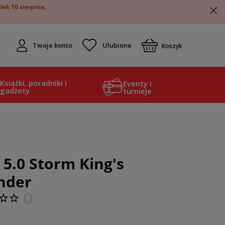
ek 10 sierpnia.
Twoje konto
Koszyk
Książki, poradniki i
Eventy i
gadżety
turnieje
5.0 Storm King's
nder
0