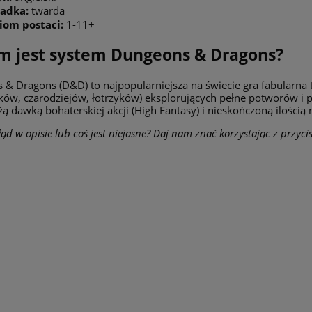
adka:
twarda
iom postaci:
1-11+
m jest system Dungeons & Dragons?
& Dragons (D&D) to najpopularniejsza na świecie gra fabularna t
ów, czarodziejów, łotrzyków) eksplorujących pełne potworów i p
żą dawką bohaterskiej akcji (High Fantasy) i nieskończoną ilości
ąd w opisie lub coś jest niejasne? Daj nam znać korzystając z przyci