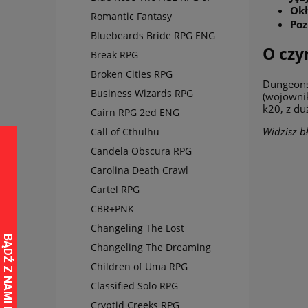
Okł
Romantic Fantasy
Poz
Bluebeards Bride RPG ENG
O czy
Break RPG
Broken Cities RPG
Dungeons 
Business Wizards RPG
(wojownik
k20, z du
Cairn RPG 2ed ENG
Widzisz bł
Call of Cthulhu
Candela Obscura RPG
Carolina Death Crawl
Cartel RPG
CBR+PNK
Changeling The Lost
Changeling The Dreaming
Children of Uma RPG
Classified Solo RPG
Cryptid Creeks RPG