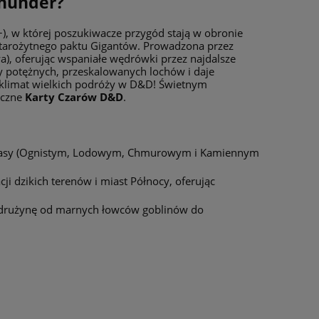
Thunder?
), w której poszukiwacze przygód stają w obronie
starożytnego paktu Gigantów. Prowadzona przez
a), oferując wspaniałe wędrówki przez najdalsze
y potężnych, przeskalowanych lochów i daje
 klimat wielkich podróży w D&D! Świetnym
yczne
Karty Czarów D&D
.
rasy (Ognistym, Lodowym, Chmurowym i Kamiennym
 dzikich terenów i miast Północy, oferując
 drużynę od marnych łowców goblinów do