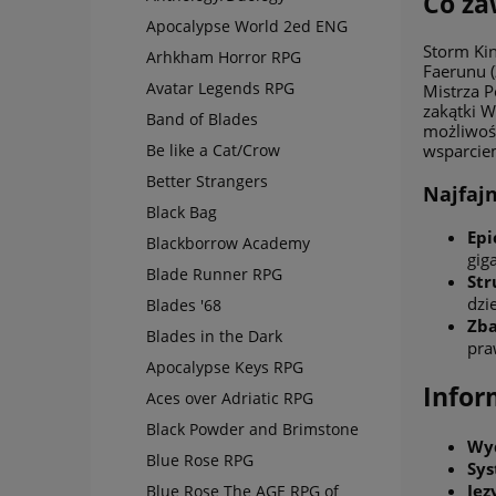
Co za
Apocalypse World 2ed ENG
Storm Kin
Arhkham Horror RPG
Faerunu (
Avatar Legends RPG
Mistrza P
zakątki W
Band of Blades
możliwoś
Be like a Cat/Crow
wsparciem
Better Strangers
Najfajn
Black Bag
Epi
Blackborrow Academy
gig
Blade Runner RPG
Str
dzi
Blades '68
Zb
Blades in the Dark
pra
Apocalypse Keys RPG
Infor
Aces over Adriatic RPG
Black Powder and Brimstone
Wy
Blue Rose RPG
Sys
Jęz
Blue Rose The AGE RPG of