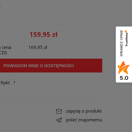
:
u
159,95 zł
SPRAWDŹ OPINIE
 cena
169,95 zł
CD):
POWIADOM MNIE O DOSTĘPNOŚCI
5.0
59
pkt
go
,
ałe do
zapytaj o produkt
ała
poleć znajomemu