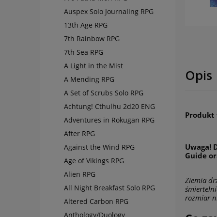
Auspex Solo Journaling RPG
13th Age RPG
7th Rainbow RPG
7th Sea RPG
A Light in the Mist
Opis
A Mending RPG
A Set of Scrubs Solo RPG
Achtung! Cthulhu 2d20 ENG
Produkt 
Adventures in Rokugan RPG
After RPG
Uwaga! D
Against the Wind RPG
Guide or
Age of Vikings RPG
Alien RPG
Ziemia dr
All Night Breakfast Solo RPG
śmierteln
rozmiar ni
Altered Carbon RPG
Anthology/Duology