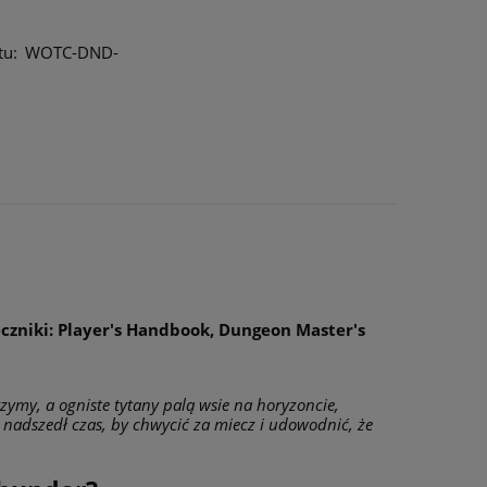
tu:
WOTC-DND-
zniki: Player's Handbook, Dungeon Master's
zymy, a ogniste tytany palą wsie na horyzoncie,
 nadszedł czas, by chwycić za miecz i udowodnić, że