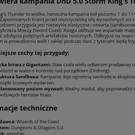
wiera kampania DnD 5.0 Storm King's 
g's Thunder to wielka, heroiczna kampania (od poziomu 1 do 11+
Zapomnianych Krain) przed niszczycielską siłą wyzwolonych od 
odziemi przygoda jest niezwykle elastyczna i otwarta (sandboxow
ybrzeża Mieczy (Sword Coast). Księga obfituje we wspaniałe map
ć zdobycia potężnych artefaktów runicznych. Odkryjcie na nowo
 w prowadzeniu walk i zaklęć podczas starć z tytanami będą fiz
iejsze cechy tej przygody:
cka bitwa z Gigantami:
Staw czoła wielu odłamom pradawnej 
antom) w walce o kontrolę nad porządkiem (Ordning).
uktura Sandboxa:
Kampania daje ogromną swobodę w eksploracji
esiątki losowych wydarzeń.
alansowany poziom wyzwań:
Idealny moduł, aby poprowadzić
wdziwych herosów Krain.
macje techniczne
dawca:
Wizards of the Coast
tem:
Dungeons & Dragons 5.0
yk:
angielski