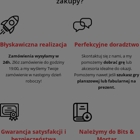
zakupy?
właściciele odpowiedzieli „tak”.
Błyskawiczna realizacja
Perfekcyjne doradztwo
Zamówienia wysyłamy w
Skontaktuj się z nami, a my
24h.
Złóż zamówienie do godziny
pomożemy
dobrać grę
lub
19:00, a my wyślemy Twoje
akcesoria idealne do okazji.
zamówienie w następny dzień
Pomożemy nawet jeśli
szukasz gry
roboczy!
planszowej lub fabularnej na
prezent.
Gwarancja satysfakcji i
Należymy do Bits &
bezpieczeństwa
Mortar