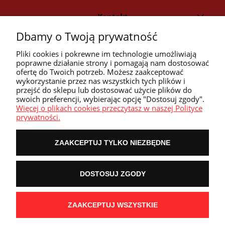
Kontakt
Dbamy o Twoją prywatność
Strefa klienta
Pliki cookies i pokrewne im technologie umożliwiają
poprawne działanie strony i pomagają nam dostosować
ofertę do Twoich potrzeb. Możesz zaakceptować
Przyczółek
wykorzystanie przez nas wszystkich tych plików i
przejść do sklepu lub dostosować użycie plików do
swoich preferencji, wybierając opcję "Dostosuj zgody".
Przydatne linki
Więcej o plikach cookies przeczytasz w naszej Polityce
prywatności.
ZAAKCEPTUJ TYLKO NIEZBĘDNE
POKAŻ PEŁNĄ WERSJĘ STRONY
DOSTOSUJ ZGODY
NASZE ODZNAKI
wyróżnienia są przyznawane przez
ZAAKCEPTUJ WSZYSTKIE