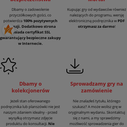
Dbamy o zadowolenie
Kupując gry od wydawców również
przyczółkowych gości, co
należących do programu, wersję
potwierdza
100% pozytywnych
elektroniczną podręcznika w
PDF
recenzji. Dodatkowo strona
otrzymasz za darmo
!
posiada certyfikat SSL
gwarantujący
bezpieczne zakupy
w Internecie.
Dbamy o
Sprowadzamy gry na
kolekcjonerów
zamówienie
Jeżeli stan oferowanego
Nie znalazłeś tytułu, którego
podręcznika lub planszówki nie jest
szukasz? A może wolisz grę w
naszym zdaniem idealny - przed
oryginalnym wydaniu. Skontaktuj
wysyłką otrzymasz zdjęcie
się z nami, a my sprawdzimy
produktu do konsultacji.
Nie
możliwość sprowadzenia gier do