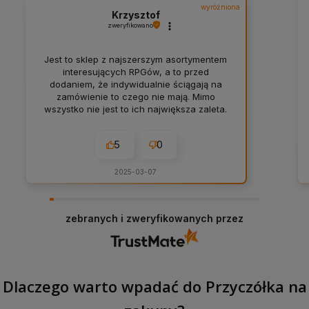
wyróżniona
Krzysztof
zweryfikowano
Jest to sklep z najszerszym asortymentem
interesujących RPGów, a to przed
dodaniem, że indywidualnie ściągają na
zamówienie to czego nie mają. Mimo
wszystko nie jest to ich największa zaleta.
Nie jest to też świetny program
lojalnościowy działający też z innymi
5
0
promocjami. Największa zaletą jest
obsługa klienta i indywidualne podejście.
Dedykacja na zamówieniu, rozmowa z
2025-03-07
klientami przy obsłudze zamówień także
internetowych, błyskawiczne odpowiedzi,
proaktywność i inicjatywa żeby być
zebranych i zweryfikowanych przez
najlepszym sklepem. Z czystym sumieniem
poleciłbym Przyczółek każdemu. A no i
czas realizacji, wybór płatności,
sposobów dostawy, wygoda użycia strony
i wszystkie pozostałe ważne rzeczy w
Dlaczego warto wpadać do Przyczółka na
eCommercie też są na najwyższym
poziomie. Widać, że w pytaniu na czym
chcesz się skupić tworząc ten sklep