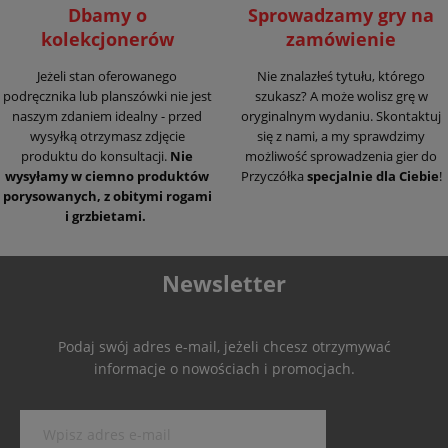
Dbamy o
Sprowadzamy gry na
kolekcjonerów
zamówienie
Jeżeli stan oferowanego
Nie znalazłeś tytułu, którego
podręcznika lub planszówki nie jest
szukasz? A może wolisz grę w
naszym zdaniem idealny - przed
oryginalnym wydaniu. Skontaktuj
wysyłką otrzymasz zdjęcie
się z nami, a my sprawdzimy
produktu do konsultacji.
Nie
możliwość sprowadzenia gier do
wysyłamy w ciemno produktów
Przyczółka
specjalnie dla Ciebie
!
porysowanych, z obitymi rogami
i grzbietami.
Newsletter
Podaj swój adres e-mail, jeżeli chcesz otrzymywać
informacje o nowościach i promocjach.