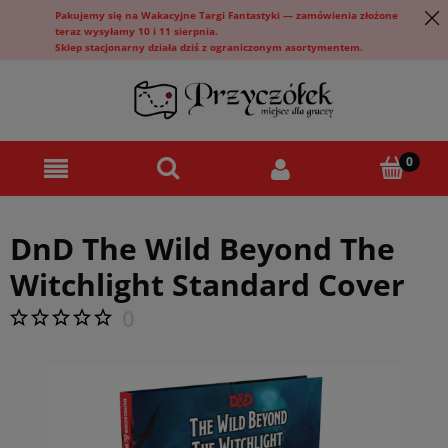
Pakujemy się na Wakacyjne Targi Fantastyki — zamówienia złożone
teraz wysyłamy 10 i 11 sierpnia.
Sklep stacjonarny działa dziś z ograniczonym asortymentem.
DnD The Wild Beyond The
Witchlight Standard Cover
0