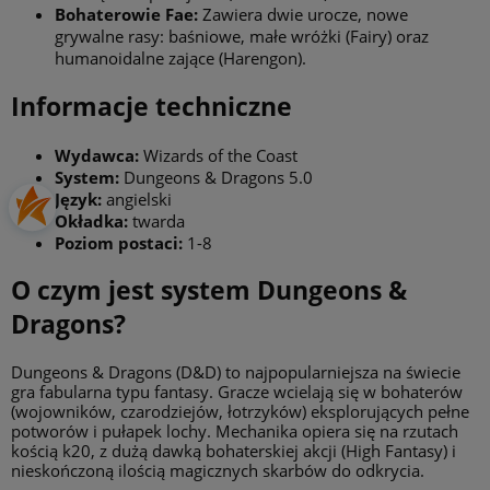
Bohaterowie Fae:
Zawiera dwie urocze, nowe
grywalne rasy: baśniowe, małe wróżki (Fairy) oraz
humanoidalne zające (Harengon).
Informacje techniczne
Wydawca:
Wizards of the Coast
System:
Dungeons & Dragons 5.0
Język:
angielski
Okładka:
twarda
Poziom postaci:
1-8
O czym jest system Dungeons &
Dragons?
Dungeons & Dragons (D&D) to najpopularniejsza na świecie
gra fabularna typu fantasy. Gracze wcielają się w bohaterów
(wojowników, czarodziejów, łotrzyków) eksplorujących pełne
potworów i pułapek lochy. Mechanika opiera się na rzutach
kością k20, z dużą dawką bohaterskiej akcji (High Fantasy) i
nieskończoną ilością magicznych skarbów do odkrycia.