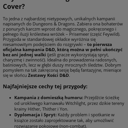
Cover?
To jedna z najbardziej nietypowych, unikalnych kampanii
napisanych do Dungeons & Dragons. Zabiera ona bohaterów
z ponurych karczm wprost do magicznego, pokręconego i
pełnego iluzji królestwa wróżek – Prisemeer (część Feywild).
Przygoda w standardowej okładce wyróżnia się
niesamowitym podejściem do rozgrywki –
to pierwsza
oficjalna kampania D&D, którą można w pełni ukończyć
bez ani jednej walki
(jeśli gracze wykorzystają spryt,
charyzmę i zwinność). Idealna do prowadzenia radosnych,
baśniowych, lecz w głębi duszy mrocznych śledztw. Dobrym
pomysłem na tak zakręconą sesję będą fantazyjne, mieniące
się w słońcu
Zestawy Kości D&D
.
Najfajniejsze cechy tej przygody:
Kampania z domieszką humoru:
Przejdźcie ścieżkę
od urokliwego karnawału Witchlight, przez dzikie tereny
krainy Hither, Thither i Yon.
Dyplomacja i Spryt:
Każdy problem i spotkanie w
książce zostało zaprojektowane tak, aby umożliwić
rozwiązanie pokojowe (non-combat).