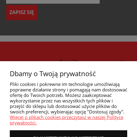
ZAPISZ SIĘ
Kontakt
Dbamy o Twoją prywatność
Strefa klienta
Pliki cookies i pokrewne im technologie umożliwiają
poprawne działanie strony i pomagają nam dostosować
ofertę do Twoich potrzeb. Możesz zaakceptować
Przyczółek
wykorzystanie przez nas wszystkich tych plików i
przejść do sklepu lub dostosować użycie plików do
swoich preferencji, wybierając opcję "Dostosuj zgody".
Przydatne linki
Więcej o plikach cookies przeczytasz w naszej Polityce
prywatności.