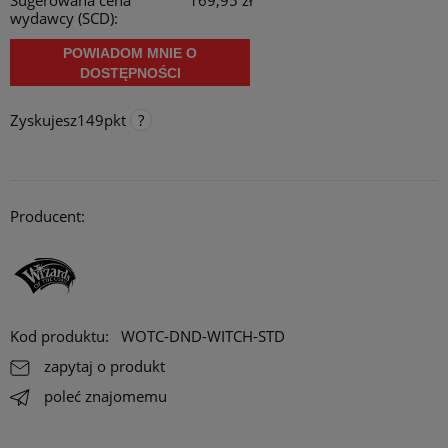
Sugerowana cena
169,95 zł
wydawcy (SCD):
POWIADOM MNIE O
DOSTĘPNOŚCI
Zyskujesz
149
pkt
Punkty programu lojalnościowego
Za każde 300 pkt. zebrane na koncie, otrzymujesz 1 procent
rabatu na stałe do maksymalnie 10 procent. Rabat działa online,
Producent:
stacjonarnie i na targach/ konwentach.
Opcja dostępna tylko dla klientów zarejestrowanych.
Kod produktu:
WOTC-DND-WITCH-STD
zapytaj o produkt
poleć znajomemu