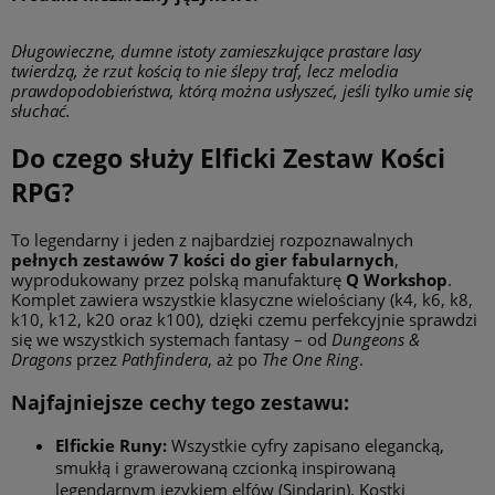
Długowieczne, dumne istoty zamieszkujące prastare lasy
twierdzą, że rzut kością to nie ślepy traf, lecz melodia
prawdopodobieństwa, którą można usłyszeć, jeśli tylko umie się
słuchać.
Do czego służy Elficki Zestaw Kości
RPG?
To legendarny i jeden z najbardziej rozpoznawalnych
pełnych zestawów 7 kości do gier fabularnych
,
wyprodukowany przez polską manufakturę
Q Workshop
.
Komplet zawiera wszystkie klasyczne wielościany (k4, k6, k8,
k10, k12, k20 oraz k100), dzięki czemu perfekcyjnie sprawdzi
się we wszystkich systemach fantasy – od
Dungeons &
Dragons
przez
Pathfindera
, aż po
The One Ring
.
Najfajniejsze cechy tego zestawu:
Elfickie Runy:
Wszystkie cyfry zapisano elegancką,
smukłą i grawerowaną czcionką inspirowaną
legendarnym językiem elfów (Sindarin). Kostki