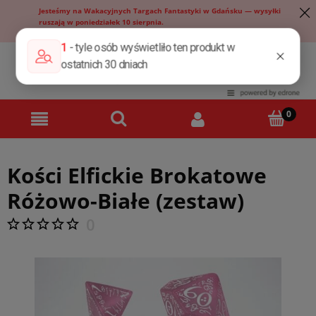
Jesteśmy na Wakacyjnych Targach Fantastyki w Gdańsku — wysyłki
ruszają w poniedziałek 10 sierpnia.
Sklep stacjonarny jest nieczynny do niedzieli włącznie.
Kości Elfickie Brokatowe
Różowo-Białe (zestaw)
0