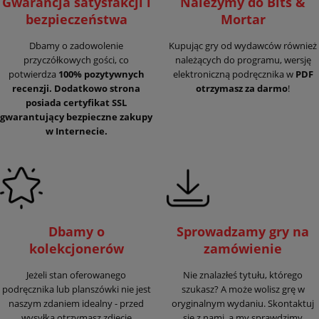
Gwarancja satysfakcji i
Należymy do Bits &
bezpieczeństwa
Mortar
Dbamy o zadowolenie
Kupując gry od wydawców również
przyczółkowych gości, co
należących do programu, wersję
potwierdza
100% pozytywnych
elektroniczną podręcznika w
PDF
recenzji. Dodatkowo strona
otrzymasz za darmo
!
posiada certyfikat SSL
gwarantujący
bezpieczne zakupy
w Internecie.
Dbamy o
Sprowadzamy gry na
kolekcjonerów
zamówienie
Jeżeli stan oferowanego
Nie znalazłeś tytułu, którego
podręcznika lub planszówki nie jest
szukasz? A może wolisz grę w
naszym zdaniem idealny - przed
oryginalnym wydaniu. Skontaktuj
wysyłką otrzymasz zdjęcie
się z nami, a my sprawdzimy