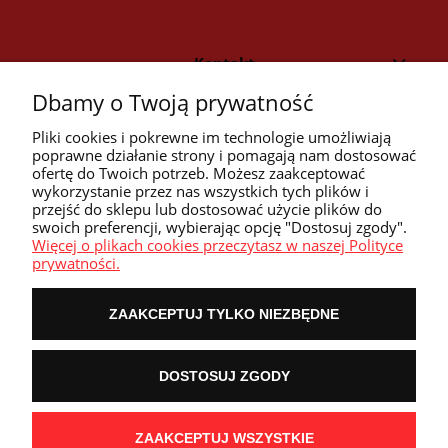
Kontakt
Dbamy o Twoją prywatność
Strefa klienta
Pliki cookies i pokrewne im technologie umożliwiają
poprawne działanie strony i pomagają nam dostosować
ofertę do Twoich potrzeb. Możesz zaakceptować
Przyczółek
wykorzystanie przez nas wszystkich tych plików i
przejść do sklepu lub dostosować użycie plików do
swoich preferencji, wybierając opcję "Dostosuj zgody".
Przydatne linki
Więcej o plikach cookies przeczytasz w naszej Polityce
prywatności.
ZAAKCEPTUJ TYLKO NIEZBĘDNE
POKAŻ PEŁNĄ WERSJĘ STRONY
DOSTOSUJ ZGODY
NASZE ODZNAKI
wyróżnienia są przyznawane przez
ZAAKCEPTUJ WSZYSTKIE