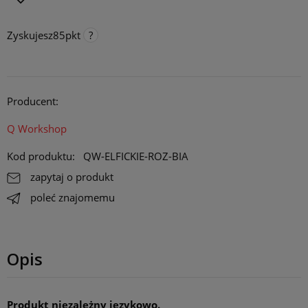
Zyskujesz
85
pkt
Punkty programu lojalnościowego
Za każde 300 pkt. zebrane na koncie, otrzymujesz 1 procent
rabatu na stałe do maksymalnie 10 procent. Rabat działa online,
Producent:
stacjonarnie i na targach/ konwentach.
Opcja dostępna tylko dla klientów zarejestrowanych.
Q Workshop
Kod produktu:
QW-ELFICKIE-ROZ-BIA
zapytaj o produkt
poleć znajomemu
Opis
Produkt niezależny językowo.