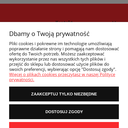
Kontakt
Dbamy o Twoją prywatność
Strefa klienta
Pliki cookies i pokrewne im technologie umożliwiają
poprawne działanie strony i pomagają nam dostosować
ofertę do Twoich potrzeb. Możesz zaakceptować
Przyczółek
wykorzystanie przez nas wszystkich tych plików i
przejść do sklepu lub dostosować użycie plików do
swoich preferencji, wybierając opcję "Dostosuj zgody".
Przydatne linki
Więcej o plikach cookies przeczytasz w naszej Polityce
prywatności.
ZAAKCEPTUJ TYLKO NIEZBĘDNE
POKAŻ PEŁNĄ WERSJĘ STRONY
DOSTOSUJ ZGODY
NASZE ODZNAKI
wyróżnienia są przyznawane przez