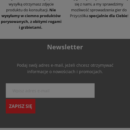
wysyłką otrzymasz zdjęcie
się z nami, a my sprawdzimy
produktu do konsultacji.
Nie
możliwość sprowadzenia gier do
wysyłamy w ciemno produktów
Przyczółka
specjalnie dla Ciebie
!
porysowanych, z obitymi rogami
i grzbietami.
Newsletter
Podaj swój adres e-mail, jeżeli chcesz otrzymywać
informacje o nowościach i promocjach.
ZAPISZ SIĘ