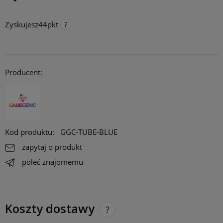
Zyskujesz
44
pkt
Punkty programu lojalnościowego
Za każde 300 pkt. zebrane na koncie, otrzymujesz 1 procent
rabatu na stałe do maksymalnie 10 procent. Rabat działa online,
Producent:
stacjonarnie i na targach/ konwentach.
Opcja dostępna tylko dla klientów zarejestrowanych.
Kod produktu:
GGC-TUBE-BLUE
zapytaj o produkt
poleć znajomemu
Koszty dostawy