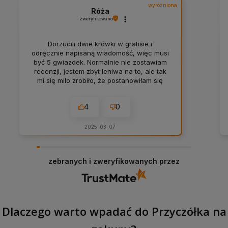
wyróżniona
Róża
zweryfikowano
Dorzucili dwie krówki w gratisie i
odręcznie napisaną wiadomość, więc musi
być 5 gwiazdek. Normalnie nie zostawiam
recenzji, jestem zbyt leniwa na to, ale tak
mi się miło zrobiło, że postanowiłam się
pofatygować ❤️
4
0
2025-03-07
zebranych i zweryfikowanych przez
Dlaczego warto wpadać do Przyczółka na