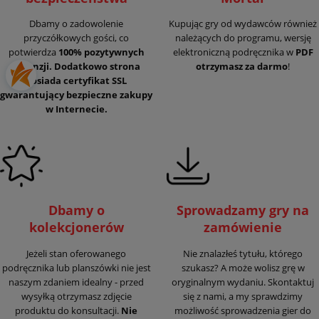
Dbamy o zadowolenie
Kupując gry od wydawców również
przyczółkowych gości, co
należących do programu, wersję
potwierdza
100% pozytywnych
elektroniczną podręcznika w
PDF
recenzji. Dodatkowo strona
otrzymasz za darmo
!
posiada certyfikat SSL
gwarantujący
bezpieczne zakupy
w Internecie.
Dbamy o
Sprowadzamy gry na
kolekcjonerów
zamówienie
Jeżeli stan oferowanego
Nie znalazłeś tytułu, którego
podręcznika lub planszówki nie jest
szukasz? A może wolisz grę w
naszym zdaniem idealny - przed
oryginalnym wydaniu. Skontaktuj
wysyłką otrzymasz zdjęcie
się z nami, a my sprawdzimy
produktu do konsultacji.
Nie
możliwość sprowadzenia gier do