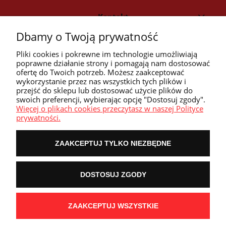
Kontakt
Dbamy o Twoją prywatność
Strefa klienta
Pliki cookies i pokrewne im technologie umożliwiają
poprawne działanie strony i pomagają nam dostosować
ofertę do Twoich potrzeb. Możesz zaakceptować
Przyczółek
wykorzystanie przez nas wszystkich tych plików i
przejść do sklepu lub dostosować użycie plików do
swoich preferencji, wybierając opcję "Dostosuj zgody".
Przydatne linki
Więcej o plikach cookies przeczytasz w naszej Polityce
prywatności.
ZAAKCEPTUJ TYLKO NIEZBĘDNE
POKAŻ PEŁNĄ WERSJĘ STRONY
DOSTOSUJ ZGODY
NASZE ODZNAKI
wyróżnienia są przyznawane przez
ZAAKCEPTUJ WSZYSTKIE