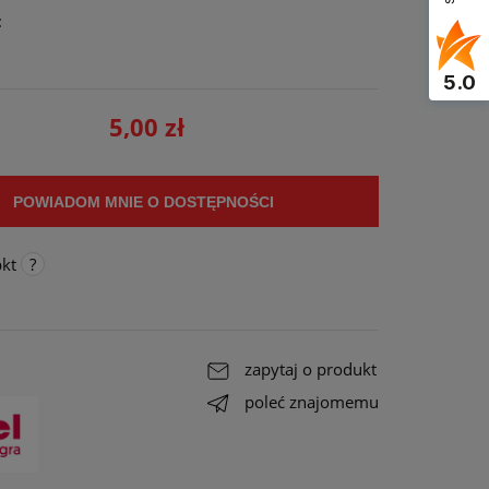
:
u
5.0
5,00 zł
POWIADOM MNIE O DOSTĘPNOŚCI
kt
 do
zapytaj o produkt
poleć znajomemu