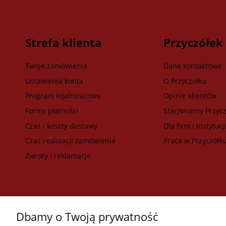
Strefa klienta
Przyczółek
Twoje zamówienia
Dane kontaktowe
Ustawienia konta
O Przyczółku
Program lojalnościowy
Opinie klientów
Formy płatności
Stacjonarny Przycz
Czas i koszty dostawy
Dla firm i instytucj
Czas realizacji zamówienia
Praca w Przyczółk
Zwroty i reklamacje
Dbamy o Twoją prywatność