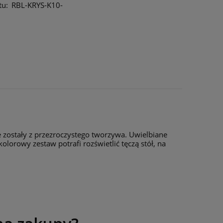
tu:
RBL-KRYS-K10-
zostały z przezroczystego tworzywa. Uwielbiane
olorowy zestaw potrafi rozświetlić tęczą stół, na