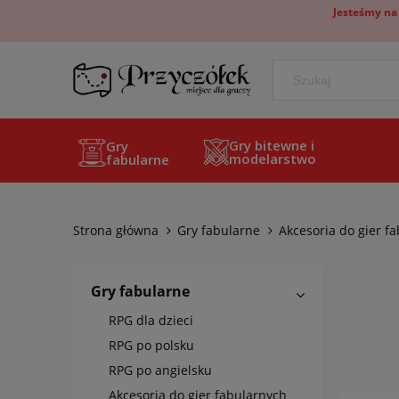
Jesteśmy na
Gry bitewne i
Gry
modelarstwo
fabularne
Strona główna
Gry fabularne
Akcesoria do gier f
Gry fabularne
RPG dla dzieci
RPG po polsku
RPG po angielsku
Akcesoria do gier fabularnych