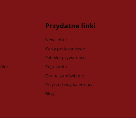
Przydatne linki
Newsletter
Karty podarunkowe
Polityka prywatności
ółek
Regulamin
i
Gry na zamówienie
u
Przyczółkowy kalendarz
Blog