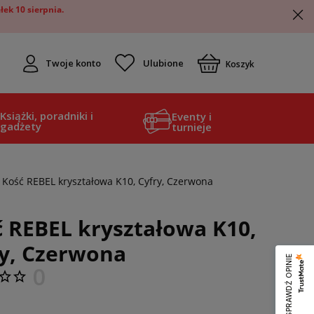
ek 10 sierpnia.
Twoje konto
Koszyk
Książki, poradniki i
Eventy i
gadżety
turnieje
Kość REBEL kryształowa K10, Cyfry, Czerwona
 REBEL kryształowa K10,
ry, Czerwona
SPRAWDŹ OPINIE
0