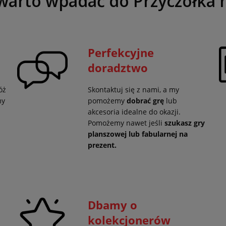
warto wpadać do Przyczółka 
Perfekcyjne
doradztwo
óż
Skontaktuj się z nami, a my
my
pomożemy
dobrać grę
lub
akcesoria idealne do okazji.
Pomożemy nawet jeśli
szukasz gry
planszowej lub fabularnej na
prezent.
Dbamy o
kolekcjonerów