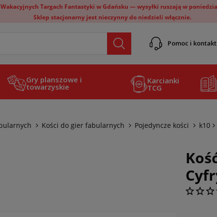
 Wakacyjnych Targach Fantastyki w Gdańsku — wysyłki ruszają w poniedział
Sklep stacjonarny jest nieczynny do niedzieli włącznie.
Pomoc i kontakt
Gry planszowe i
Karcianki
towarzyskie
TCG
abularnych
Kości do gier fabularnych
Pojedyncze kości
k10
Kość
Cyf