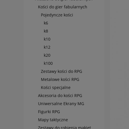
Kości do gier fabularnych
Pojedyncze kości
k6
k8
k10
k12
k20
k100
Zestawy kości do RPG
Metalowe kości RPG
Kości specjalne
Akcesoria do kości RPG
Uniwersalne Ekrany MG
Figurki RPG
Mapy taktyczne
Zestawy do robienia makiet