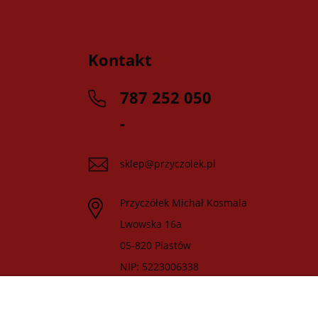
Kontakt
787 252 050
-
sklep@przyczolek.pl
Przyczółek Michał Kosmala
Lwowska 16a
05-820 Piastów
NIP: 5223006338