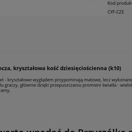
Kod produk
CYF-CZE
cza, kryształowa kość dziesięciościenna (k10)
el - kryształowe wyglądem przypominają matowe, lecz wykonane 
lu graczy, głównie dzięki przepuszczaniu promieni światła - wielok
ramy.