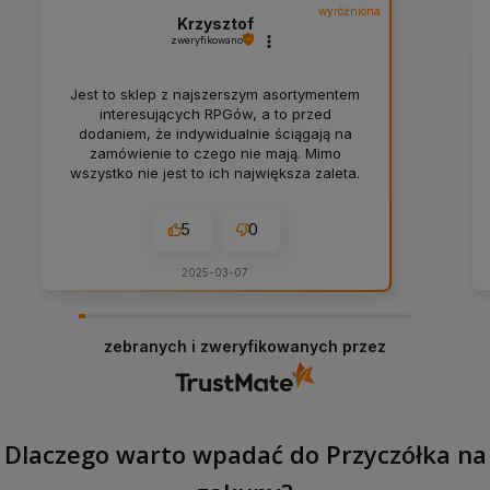
wyróżniona
Krzysztof
zweryfikowano
Jest to sklep z najszerszym asortymentem
interesujących RPGów, a to przed
dodaniem, że indywidualnie ściągają na
zamówienie to czego nie mają. Mimo
wszystko nie jest to ich największa zaleta.
Nie jest to też świetny program
lojalnościowy działający też z innymi
5
0
promocjami. Największa zaletą jest
obsługa klienta i indywidualne podejście.
Dedykacja na zamówieniu, rozmowa z
2025-03-07
klientami przy obsłudze zamówień także
internetowych, błyskawiczne odpowiedzi,
proaktywność i inicjatywa żeby być
zebranych i zweryfikowanych przez
najlepszym sklepem. Z czystym sumieniem
poleciłbym Przyczółek każdemu. A no i
czas realizacji, wybór płatności,
sposobów dostawy, wygoda użycia strony
i wszystkie pozostałe ważne rzeczy w
Dlaczego warto wpadać do Przyczółka na
eCommercie też są na najwyższym
poziomie. Widać, że w pytaniu na czym
chcesz się skupić tworząc ten sklep