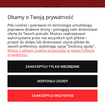
Kontakt
Dbamy o Twoją prywatność
Strefa klienta
Pliki cookies i pokrewne im technologie umożliwiają
poprawne działanie strony i pomagają nam dostosować
ofertę do Twoich potrzeb. Możesz zaakceptować
Przyczółek
wykorzystanie przez nas wszystkich tych plików i
przejść do sklepu lub dostosować użycie plików do
swoich preferencji, wybierając opcję "Dostosuj zgody".
Przydatne linki
Więcej o plikach cookies przeczytasz w naszej Polityce
prywatności.
ZAAKCEPTUJ TYLKO NIEZBĘDNE
POKAŻ PEŁNĄ WERSJĘ STRONY
DOSTOSUJ ZGODY
NASZE ODZNAKI
wyróżnienia są przyznawane przez
ZAAKCEPTUJ WSZYSTKIE