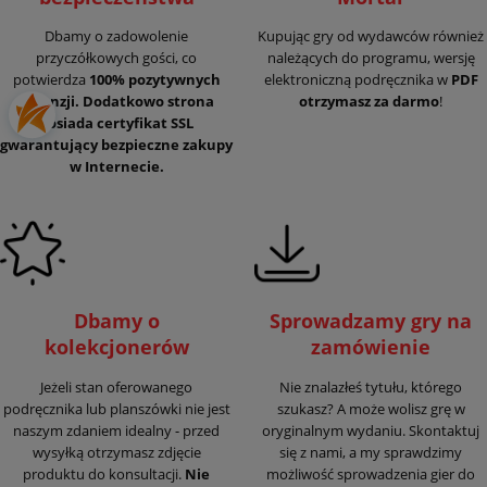
Dbamy o zadowolenie
Kupując gry od wydawców również
przyczółkowych gości, co
należących do programu, wersję
potwierdza
100% pozytywnych
elektroniczną podręcznika w
PDF
recenzji. Dodatkowo strona
otrzymasz za darmo
!
posiada certyfikat SSL
gwarantujący
bezpieczne zakupy
w Internecie.
Dbamy o
Sprowadzamy gry na
kolekcjonerów
zamówienie
Jeżeli stan oferowanego
Nie znalazłeś tytułu, którego
podręcznika lub planszówki nie jest
szukasz? A może wolisz grę w
naszym zdaniem idealny - przed
oryginalnym wydaniu. Skontaktuj
wysyłką otrzymasz zdjęcie
się z nami, a my sprawdzimy
produktu do konsultacji.
Nie
możliwość sprowadzenia gier do