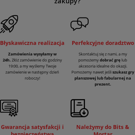
zakupy?
właściciele odpowiedzieli „tak”.
Błyskawiczna realizacja
Perfekcyjne doradztwo
Zamówienia wysyłamy w
Skontaktuj się z nami, a my
24h.
Złóż zamówienie do godziny
pomożemy
dobrać grę
lub
19:00, a my wyślemy Twoje
akcesoria idealne do okazji.
zamówienie w następny dzień
Pomożemy nawet jeśli
szukasz gry
roboczy!
planszowej lub fabularnej na
prezent.
Gwarancja satysfakcji i
Należymy do Bits &
bezpieczeństwa
Mortar