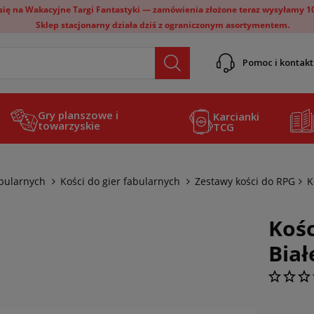
ię na Wakacyjne Targi Fantastyki — zamówienia złożone teraz wysyłamy 10 
Sklep stacjonarny działa dziś z ograniczonym asortymentem.
Pomoc i kontakt
Gry planszowe i
Karcianki
towarzyskie
TCG
abularnych
Kości do gier fabularnych
Zestawy kości do RPG
K
Koś
Biał