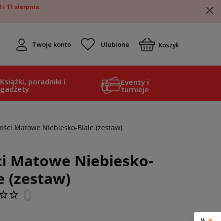
i 11 sierpnia.
Twoje konto
Koszyk
Książki, poradniki i
Eventy i
gadżety
turnieje
ości Matowe Niebiesko-Białe (zestaw)
ci Matowe Niebiesko-
e (zestaw)
0