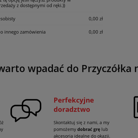
zedaży z dostępnymi od ręki.))
sobisty
0,00 zł
do innego zamówienia
0,00 zł
warto wpadać do Przyczółka 
Perfekcyjne
doradztwo
óż
Skontaktuj się z nami, a my
my
pomożemy
dobrać grę
lub
akcesoria idealne do okazji.