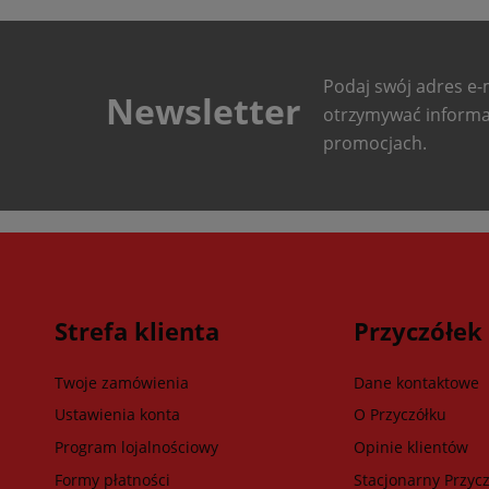
Podaj swój adres e-m
Newsletter
otrzymywać informa
promocjach.
Strefa klienta
Przyczółek
Twoje zamówienia
Dane kontaktowe
Ustawienia konta
O Przyczółku
Program lojalnościowy
Opinie klientów
Formy płatności
Stacjonarny Przycz