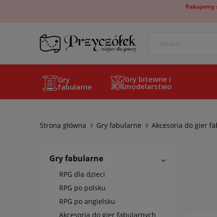
Pakujemy s
Gry bitewne i
Gry
modelarstwo
fabularne
Strona główna
Gry fabularne
Akcesoria do gier f
Gry fabularne
RPG dla dzieci
RPG po polsku
RPG po angielsku
Akcesoria do gier fabularnych