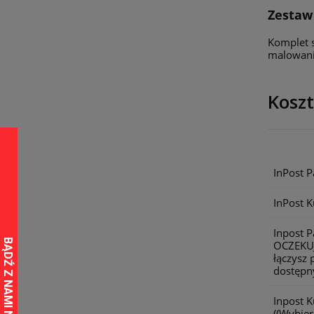
Zestaw 
Komplet s
malowani
Kosz
InPost 
InPost K
Inpost 
OCZEKU
łączysz 
dostępny
Inpost 
((Wybier