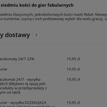
siedmiu kości do gier fabularnych
iedmiu klasycznych, jednokolorowych kości marki Rebel. Niezwyk
a numerów, czynią z nich podstawowy wybór dla wielu graczy, z
ty dostawy
Cena nie zawiera ewentualnych kosztów
płatności
Paczkomaty 24/7 23%
19,95 zł
urier
19,95 zł
Paczkomat 24/7 - wysyłka
19,95 zł
JĄCA
((Wybierz tę opcję jeśli
produkty w przedsprzedaży z
mi od ręki))
Kurier - wysyłka OCZEKUJĄCA
19,95 zł
z tę opcję jeśli łączysz produkty w