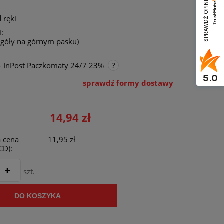
SPRAWDŹ OPINIE
:
 ręki
:
egóły na górnym pasku)
- InPost Paczkomaty 24/7 23%
5.0
sprawdź formy dostawy
nie zawiera ewentualnych kosztów
ości
14,94 zł
 cena
11,95 zł
CD):
szt.
DO KOSZYKA