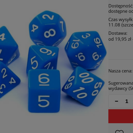
Dostępność
dostępne od
Czas wysyłki
11.08 (szcz
Dostawa:
od 19,95 zł
Cena 
płatn
Nasza cena:
Sugerowana
wydawcy (S