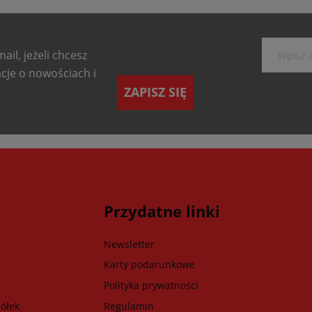
ail, jeżeli chcesz
cje o nowościach i
ZAPISZ SIĘ
Przydatne linki
Newsletter
Karty podarunkowe
Polityka prywatności
ółek
Regulamin