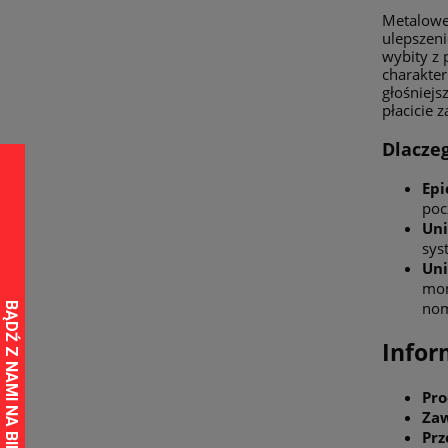
Metalowe 
ulepszeni
wybity z 
charakter
głośniejs
płacicie 
Dlacze
Epi
poc
Uni
sys
Uni
mon
nom
Infor
Pro
Zaw
Prz