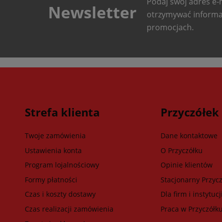
Podaj swój adres e-m
Newsletter
otrzymywać informa
promocjach.
Strefa klienta
Przyczółek
Twoje zamówienia
Dane kontaktowe
Ustawienia konta
O Przyczółku
Program lojalnościowy
Opinie klientów
Formy płatności
Stacjonarny Przycz
Czas i koszty dostawy
Dla firm i instytucj
Czas realizacji zamówienia
Praca w Przyczółk