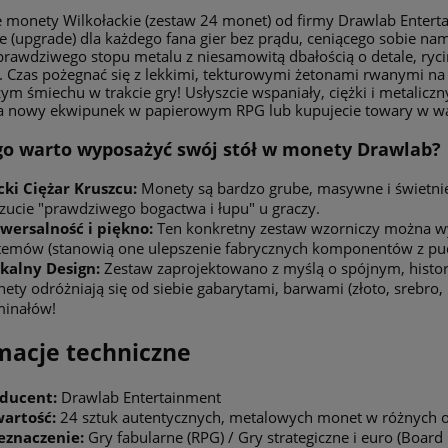
monety Wilkołackie (zestaw 24 monet) od firmy Drawlab Enterta
e (upgrade) dla każdego fana gier bez prądu, ceniącego sobie nam
prawdziwego stopu metalu z niesamowitą dbałością o detale, ryci
. Czas pożegnać się z lekkimi, tekturowymi żetonami rwanymi na 
zym śmiechu w trakcie gry! Usłyszcie wspaniały, ciężki i metaliczn
za nowy ekwipunek w papierowym RPG lub kupujecie towary w was
go warto wyposażyć swój stół w monety Drawlab?
cki Ciężar Kruszcu:
Monety są bardzo grube, masywne i świetnie 
zucie "prawdziwego bogactwa i łupu" u graczy.
wersalność i piękno:
Ten konkretny zestaw wzorniczy można wyk
temów (stanowią one ulepszenie fabrycznych komponentów z pude
kalny Design:
Zestaw zaprojektowano z myślą o spójnym, histor
ety odróżniają się od siebie gabarytami, barwami (złoto, srebro
inałów!
macje techniczne
ducent:
Drawlab Entertainment
artość:
24 sztuk autentycznych, metalowych monet w różnych o
eznaczenie:
Gry fabularne (RPG) / Gry strategiczne i euro (Boar