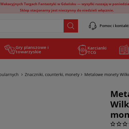
 Wakacyjnych Targach Fantastyki w Gdańsku — wysyłki ruszają w poniedział
Sklep stacjonarny jest nieczynny do niedzieli włącznie.
Pomoc i kontakt
Gry planszowe i
Karcianki
towarzyskie
TCG
abularnych
Znaczniki, counterki, monety
Metalowe monety Wilko
Met
Wilk
mon