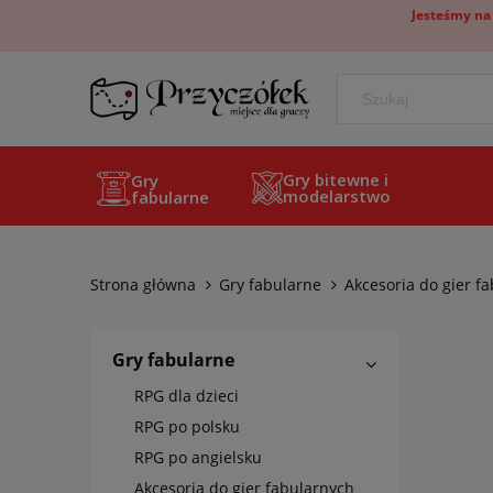
Jesteśmy na
Gry bitewne i
Gry
modelarstwo
fabularne
Strona główna
Gry fabularne
Akcesoria do gier f
Gry fabularne
RPG dla dzieci
RPG po polsku
RPG po angielsku
Akcesoria do gier fabularnych