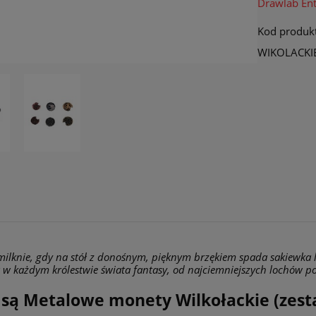
Drawlab En
konwentach.
Opcja dostępna tylko dla klientów
Kod produk
zarejestrowanych.
WIKOLACKI
ilknie, gdy na stół z donośnym, pięknym brzękiem spada sakiewka lś
 w każdym królestwie świata fantasy, od najciemniejszych lochów po
są Metalowe monety Wilkołackie (zest