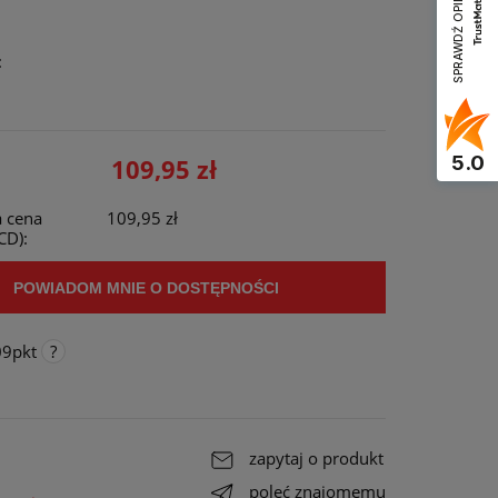
SPRAWDŹ OPINIE
:
u
5.0
109,95 zł
 cena
109,95 zł
CD):
POWIADOM MNIE O DOSTĘPNOŚCI
09
pkt
go
,
ałe do
zapytaj o produkt
ała
poleć znajomemu