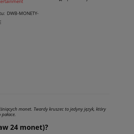
tertainment
tu:
DWB-MONETY-
E
niących monet. Twardy kruszec to jedyny język, który
 pałace.
aw 24 monet)?