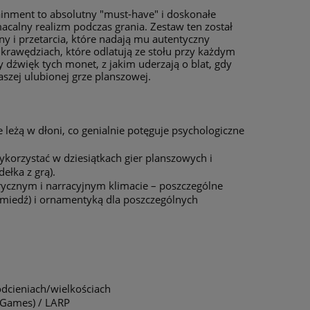
inment to absolutny "must-have" i doskonałe
acalny realizm podczas grania. Zestaw ten został
ny i przetarcia, które nadają mu autentyczny
krawędziach, które odlatują ze stołu przy każdym
y dźwięk tych monet, z jakim uderzają o blat, gdy
zej ulubionej grze planszowej.
leżą w dłoni, co genialnie potęguje psychologiczne
orzystać w dziesiątkach gier planszowych i
łka z grą).
ycznym i narracyjnym klimacie – poszczególne
, miedź) i ornamentyką dla poszczególnych
dcieniach/wielkościach
d Games) / LARP