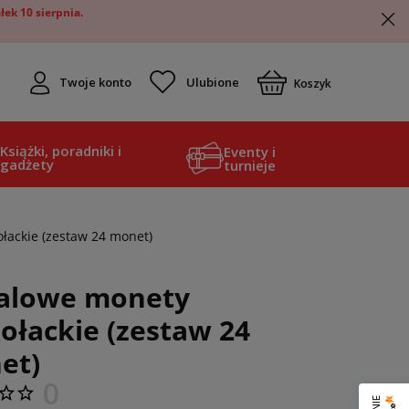
ek 10 sierpnia.
Twoje konto
Koszyk
Książki, poradniki i
Eventy i
gadżety
turnieje
łackie (zestaw 24 monet)
alowe monety
ołackie (zestaw 24
et)
0