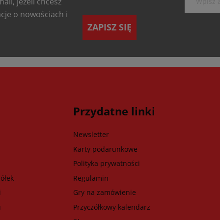
ail, jeżeli chcesz
cje o nowościach i
ZAPISZ SIĘ
Przydatne linki
Newsletter
Karty podarunkowe
Polityka prywatności
ółek
Regulamin
i
Gry na zamówienie
u
Przyczółkowy kalendarz