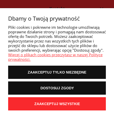
Kontakt
Dbamy o Twoją prywatność
Strefa klienta
Pliki cookies i pokrewne im technologie umożliwiają
poprawne działanie strony i pomagają nam dostosować
ofertę do Twoich potrzeb. Możesz zaakceptować
Przyczółek
wykorzystanie przez nas wszystkich tych plików i
przejść do sklepu lub dostosować użycie plików do
swoich preferencji, wybierając opcję "Dostosuj zgody".
Przydatne linki
Więcej o plikach cookies przeczytasz w naszej Polityce
prywatności.
ZAAKCEPTUJ TYLKO NIEZBĘDNE
POKAŻ PEŁNĄ WERSJĘ STRONY
DOSTOSUJ ZGODY
NASZE ODZNAKI
wyróżnienia są przyznawane przez
ZAAKCEPTUJ WSZYSTKIE