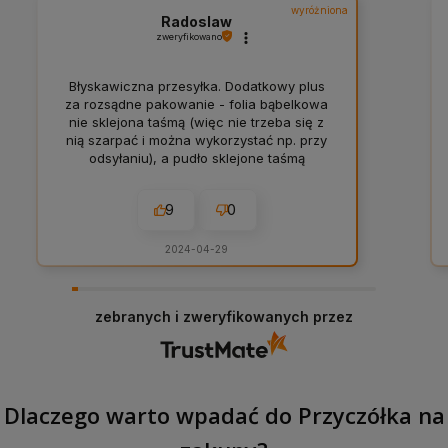
wyróżniona
Radoslaw
zweryfikowano
Błyskawiczna przesyłka. Dodatkowy plus
za rozsądne pakowanie - folia bąbelkowa
nie sklejona taśmą (więc nie trzeba się z
nią szarpać i można wykorzystać np. przy
odsyłaniu), a pudło sklejone taśmą
papierową. Do tego jeszcze delikatna
personalizacja i firmowe krówki 👍️
9
0
2024-04-29
zebranych i zweryfikowanych przez
Dlaczego warto wpadać do Przyczółka na