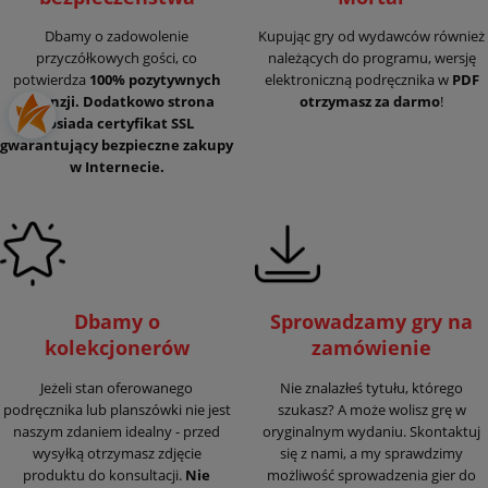
Dbamy o zadowolenie
Kupując gry od wydawców również
przyczółkowych gości, co
należących do programu, wersję
potwierdza
100% pozytywnych
elektroniczną podręcznika w
PDF
recenzji. Dodatkowo strona
otrzymasz za darmo
!
posiada certyfikat SSL
gwarantujący
bezpieczne zakupy
w Internecie.
Dbamy o
Sprowadzamy gry na
kolekcjonerów
zamówienie
Jeżeli stan oferowanego
Nie znalazłeś tytułu, którego
podręcznika lub planszówki nie jest
szukasz? A może wolisz grę w
naszym zdaniem idealny - przed
oryginalnym wydaniu. Skontaktuj
wysyłką otrzymasz zdjęcie
się z nami, a my sprawdzimy
produktu do konsultacji.
Nie
możliwość sprowadzenia gier do