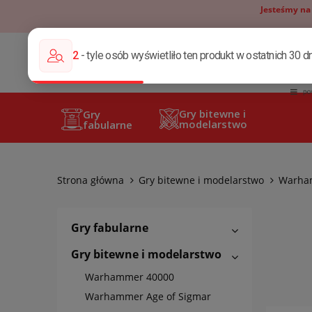
Jesteśmy na
Gry bitewne i
Gry
modelarstwo
fabularne
Strona główna
Gry bitewne i modelarstwo
Warham
Gry fabularne
Gry bitewne i modelarstwo
Warhammer 40000
Warhammer Age of Sigmar