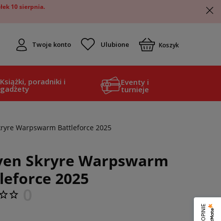
ek 10 sierpnia.
Twoje konto
Koszyk
Książki, poradniki i
Eventy i
gadżety
turnieje
kryre Warpswarm Battleforce 2025
ven Skryre Warpswarm
leforce 2025
0