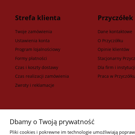
Strefa klienta
Przyczółek
Twoje zamówienia
Dane kontaktowe
Ustawienia konta
O Przyczółku
Program lojalnościowy
Opinie klientów
Formy płatności
Stacjonarny Przycz
Czas i koszty dostawy
Dla firm i instytucj
Czas realizacji zamówienia
Praca w Przyczółk
Zwroty i reklamacje
Dbamy o Twoją prywatność
Pliki cookies i pokrewne im technologie umożliwiają popra