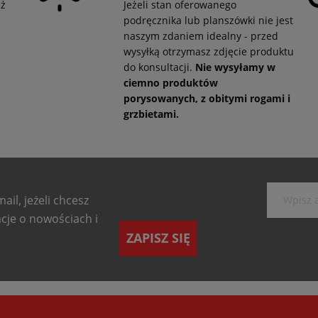
eż
Jeżeli stan oferowanego
podręcznika lub planszówki nie jest
naszym zdaniem idealny - przed
wysyłką otrzymasz zdjęcie produktu
do konsultacji.
Nie wysyłamy w
ciemno produktów
porysowanych, z obitymi rogami i
grzbietami.
ail, jeżeli chcesz
cje o nowościach i
ZAPISZ SIĘ