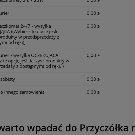
Paczkomaty 24/7 23%
0,00 zł
urier
0,00 zł
Paczkomat 24/7 - wysyłka
0,00 zł
JĄCA
((Wybierz tę opcję jeśli
produkty w przedsprzedaży z
mi od ręki))
Kurier - wysyłka OCZEKUJĄCA
0,00 zł
z tę opcję jeśli łączysz produkty w
zedaży z dostępnymi od ręki.))
sobisty
0,00 zł
do innego zamówienia
0,00 zł
warto wpadać do Przyczółka 