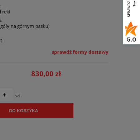
SPRAWDŹ OPINIE
:
 ręki
:
egóły na górnym pasku)
5.0
sprawdź formy dostawy
830,00 zł
szt.
DO KOSZYKA