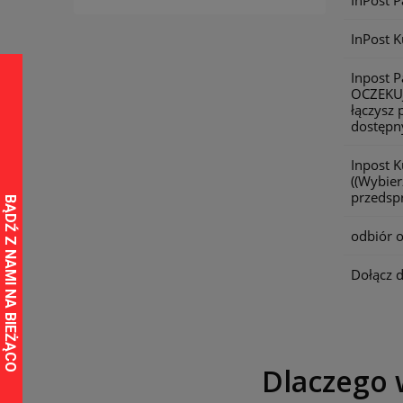
InPost 
InPost K
Inpost 
OCZEKU
łączysz 
dostępny
Inpost 
((Wybier
przedspr
odbiór o
Dołącz 
Dlaczego 