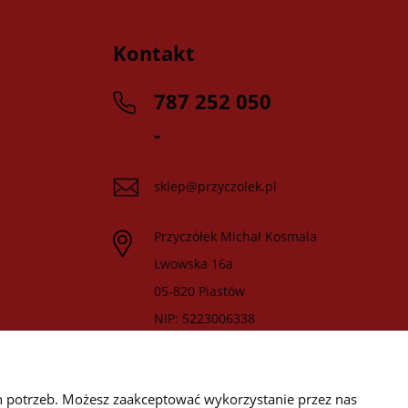
Kontakt
787 252 050
-
sklep@przyczolek.pl
Przyczółek Michał Kosmala
Lwowska 16a
05-820 Piastów
NIP: 5223006338
h potrzeb. Możesz zaakceptować wykorzystanie przez nas