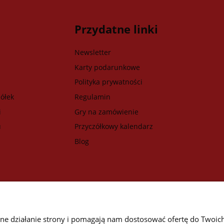
Przydatne linki
Newsletter
Karty podarunkowe
Polityka prywatności
ółek
Regulamin
i
Gry na zamówienie
u
Przyczółkowy kalendarz
Blog
wne działanie strony i pomagają nam dostosować ofertę do Twoic