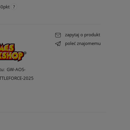
30
pkt
go
,
ałe do
zapytaj o produkt
ała
poleć znajomemu
tu:
GW-AOS-
TTLEFORCE-2025