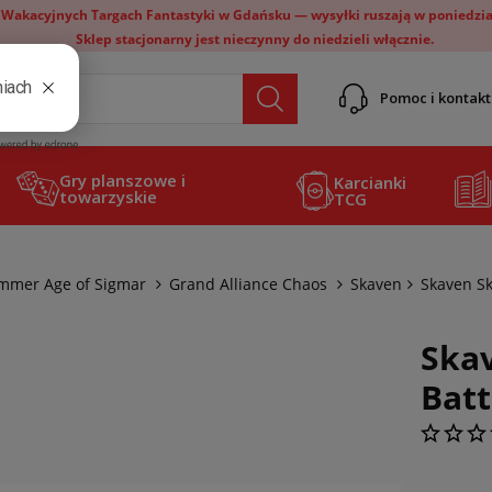
 Wakacyjnych Targach Fantastyki w Gdańsku — wysyłki ruszają w poniedział
Sklep stacjonarny jest nieczynny do niedzieli włącznie.
Pomoc i kontakt
Gry planszowe i
Karcianki
towarzyskie
TCG
mer Age of Sigmar
Grand Alliance Chaos
Skaven
Skaven S
Ska
Batt