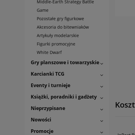
Middle-Earth Strategy Battle
Game
Pozostałe gry figurkowe
Akcesoria do bitewniaków
Artykuły modelarskie
Figurki promocyjne
White Dwarf
Gry planszowe i towarzyskie
Karcianki TCG
Eventy i turnieje
Książki, poradniki i gadżety
Kosz
Nieprzypisane
Nowości
Promocje