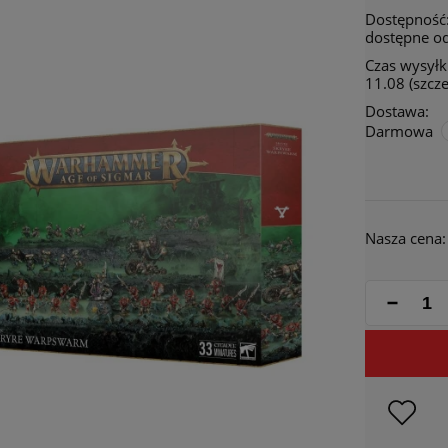
Dostępność
dostępne od
Czas wysyłki
11.08 (szcz
Dostawa:
Darmowa
Cena nie zawiera ewentualnych kosztów
płatności
Nasza cena: