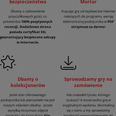
bezpieczeństwa
Mortar
Dbamy o zadowolenie
Kupując gry od wydawców również
przyczółkowych gości, co
należących do programu, wersję
potwierdza
100% pozytywnych
elektroniczną podręcznika w
PDF
recenzji. Dodatkowo strona
otrzymasz za darmo
!
posiada certyfikat SSL
gwarantujący
bezpieczne zakupy
w Internecie.
Dbamy o
Sprowadzamy gry na
kolekcjonerów
zamówienie
Jeżeli stan oferowanego
Nie znalazłeś tytułu, którego
podręcznika lub planszówki nie jest
szukasz? A może wolisz grę w
naszym zdaniem idealny - przed
oryginalnym wydaniu. Skontaktuj
wysyłką otrzymasz zdjęcie
się z nami, a my sprawdzimy
produktu do konsultacji.
Nie
możliwość sprowadzenia gier do