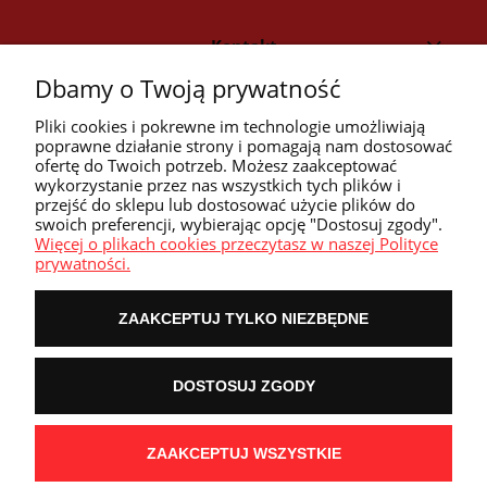
Kontakt
Dbamy o Twoją prywatność
Strefa klienta
Pliki cookies i pokrewne im technologie umożliwiają
poprawne działanie strony i pomagają nam dostosować
ofertę do Twoich potrzeb. Możesz zaakceptować
Przyczółek
wykorzystanie przez nas wszystkich tych plików i
przejść do sklepu lub dostosować użycie plików do
swoich preferencji, wybierając opcję "Dostosuj zgody".
Przydatne linki
Więcej o plikach cookies przeczytasz w naszej Polityce
prywatności.
ZAAKCEPTUJ TYLKO NIEZBĘDNE
POKAŻ PEŁNĄ WERSJĘ STRONY
DOSTOSUJ ZGODY
NASZE ODZNAKI
wyróżnienia są przyznawane przez
ZAAKCEPTUJ WSZYSTKIE