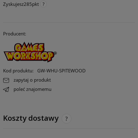
Zyskujesz
285
pkt
Punkty programu lojalnościowego
Za każde 300 pkt. zebrane na koncie, otrzymujesz 1 procent
rabatu na stałe do maksymalnie 10 procent. Rabat działa online,
Producent:
stacjonarnie i na targach/ konwentach.
Opcja dostępna tylko dla klientów zarejestrowanych.
Kod produktu:
GW-WHU-SPITEWOOD
zapytaj o produkt
poleć znajomemu
Koszty dostawy
Cena nie zawiera ewentualnych kosztów płatności