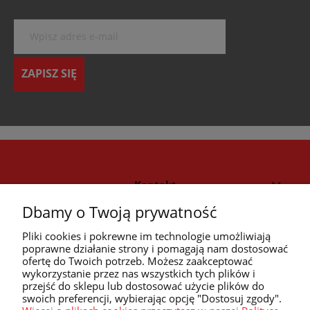
ZAPISZ SIĘ
Kontakt
Dbamy o Twoją prywatność
Strefa klienta
Pliki cookies i pokrewne im technologie umożliwiają
poprawne działanie strony i pomagają nam dostosować
ofertę do Twoich potrzeb. Możesz zaakceptować
Przyczółek
wykorzystanie przez nas wszystkich tych plików i
przejść do sklepu lub dostosować użycie plików do
swoich preferencji, wybierając opcję "Dostosuj zgody".
Przydatne linki