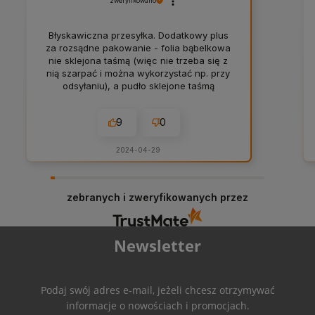
zweryfikowano
Błyskawiczna przesyłka. Dodatkowy plus
za rozsądne pakowanie - folia bąbelkowa
nie sklejona taśmą (więc nie trzeba się z
nią szarpać i można wykorzystać np. przy
odsyłaniu), a pudło sklejone taśmą
papierową. Do tego jeszcze delikatna
personalizacja i firmowe krówki 👍️
9
0
2024-04-29
zebranych i zweryfikowanych przez
Newsletter
Podaj swój adres e-mail, jeżeli chcesz otrzymywać
informacje o nowościach i promocjach.