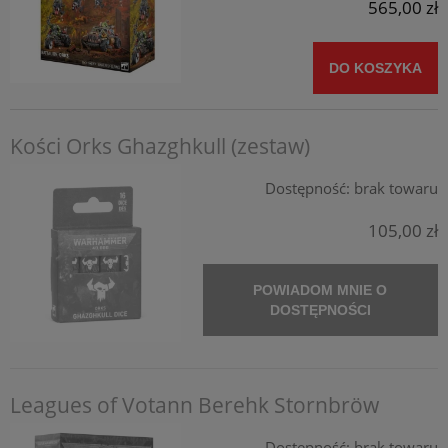
565,00 zł
DO KOSZYKA
Kości Orks Ghazghkull (zestaw)
Dostępność:
brak towaru
105,00 zł
POWIADOM MNIE O
DOSTĘPNOŚCI
Leagues of Votann Berehk Stornbröw
Dostępność:
brak towaru