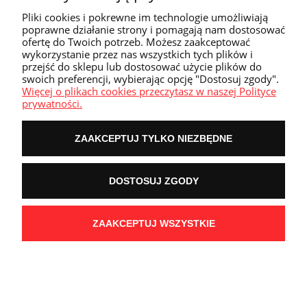
Pliki cookies i pokrewne im technologie umożliwiają
Tyranid Neurogaunts
poprawne działanie strony i pomagają nam dostosować
ofertę do Twoich potrzeb. Możesz zaakceptować
wykorzystanie przez nas wszystkich tych plików i
Dostępność:
brak towaru
przejść do sklepu lub dostosować użycie plików do
swoich preferencji, wybierając opcję "Dostosuj zgody".
150,00 zł
Więcej o plikach cookies przeczytasz w naszej Polityce
prywatności.
POWIADOM MNIE O
ZAAKCEPTUJ TYLKO NIEZBĘDNE
DOSTĘPNOŚCI
DOSTOSUJ ZGODY
Necrons Tesseract Vault
ZAAKCEPTUJ WSZYSTKIE
Dostępność:
brak towaru
635,00 zł
POWIADOM MNIE O