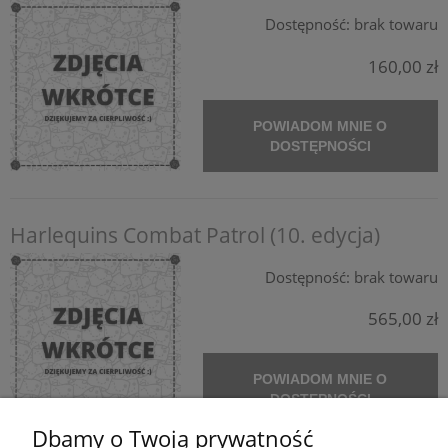
Dostępność:
brak towaru
160,00 zł
POWIADOM MNIE O
DOSTĘPNOŚCI
Harlequins Combat Patrol (10. edycja)
Dostępność:
brak towaru
565,00 zł
POWIADOM MNIE O
DOSTĘPNOŚCI
Dbamy o Twoją prywatność