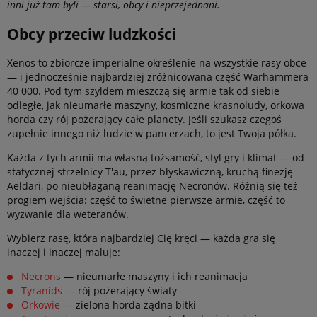
inni już tam byli — starsi, obcy i nieprzejednani.
Obcy przeciw ludzkości
Xenos to zbiorcze imperialne określenie na wszystkie rasy obce
— i jednocześnie najbardziej zróżnicowana część Warhammera
40 000. Pod tym szyldem mieszczą się armie tak od siebie
odległe, jak nieumarłe maszyny, kosmiczne krasnoludy, orkowa
horda czy rój pożerający całe planety. Jeśli szukasz czegoś
zupełnie innego niż ludzie w pancerzach, to jest Twoja półka.
Każda z tych armii ma własną tożsamość, styl gry i klimat — od
statycznej strzelnicy T'au, przez błyskawiczną, kruchą finezję
Aeldari, po nieubłaganą reanimację Necronów. Różnią się też
progiem wejścia: część to świetne pierwsze armie, część to
wyzwanie dla weteranów.
Wybierz rasę, która najbardziej Cię kręci — każda gra się
inaczej i inaczej maluje:
Necrons
— nieumarłe maszyny i ich reanimacja
Tyranids
— rój pożerający światy
Orkowie
— zielona horda żądna bitki