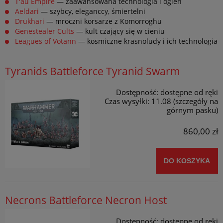
T'au Empire
— zaawansowana technologia i ogień
Aeldari
— szybcy, eleganccy, śmiertelni
Drukhari
— mroczni korsarze z Komorroghu
Genestealer Cults
— kult czający się w cieniu
Leagues of Votann
— kosmiczne krasnoludy i ich technologia
Tyranids Battleforce Tyranid Swarm
Dostępność:
dostępne od ręki
Czas wysyłki:
11.08 (szczegóły na
górnym pasku)
860,00 zł
DO KOSZYKA
Necrons Battleforce Necron Host
Dostępność:
dostępne od ręki