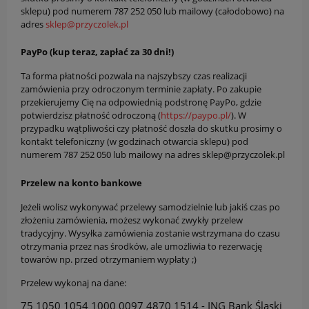
sklepu) pod numerem 787 252 050 lub mailowy (całodobowo) na
adres
sklep@przyczolek.pl
PayPo (kup teraz, zapłać za 30 dni!)
Ta forma płatności pozwala na najszybszy czas realizacji
zamówienia przy odroczonym terminie zapłaty. Po zakupie
przekierujemy Cię na odpowiednią podstronę PayPo, gdzie
potwierdzisz płatność odroczoną (
https://paypo.pl/
). W
przypadku wątpliwości czy płatność doszła do skutku prosimy o
kontakt telefoniczny (w godzinach otwarcia sklepu) pod
numerem 787 252 050 lub mailowy na adres sklep@przyczolek.pl
Przelew na konto bankowe
Jeżeli wolisz wykonywać przelewy samodzielnie lub jakiś czas po
złożeniu zamówienia, możesz wykonać zwykły przelew
tradycyjny. Wysyłka zamówienia zostanie wstrzymana do czasu
otrzymania przez nas środków, ale umożliwia to rezerwację
towarów np. przed otrzymaniem wypłaty ;)
Przelew wykonaj na dane:
75 1050 1054 1000 0097 4870 1514 - ING Bank Śląski