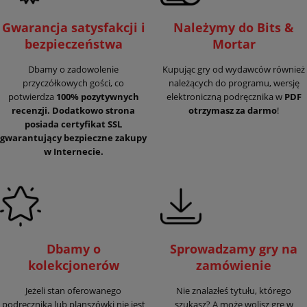
Gwarancja satysfakcji i
Należymy do Bits &
bezpieczeństwa
Mortar
Dbamy o zadowolenie
Kupując gry od wydawców również
przyczółkowych gości, co
należących do programu, wersję
potwierdza
100% pozytywnych
elektroniczną podręcznika w
PDF
recenzji. Dodatkowo strona
otrzymasz za darmo
!
posiada certyfikat SSL
gwarantujący
bezpieczne zakupy
w Internecie.
Dbamy o
Sprowadzamy gry na
kolekcjonerów
zamówienie
Jeżeli stan oferowanego
Nie znalazłeś tytułu, którego
podręcznika lub planszówki nie jest
szukasz? A może wolisz grę w