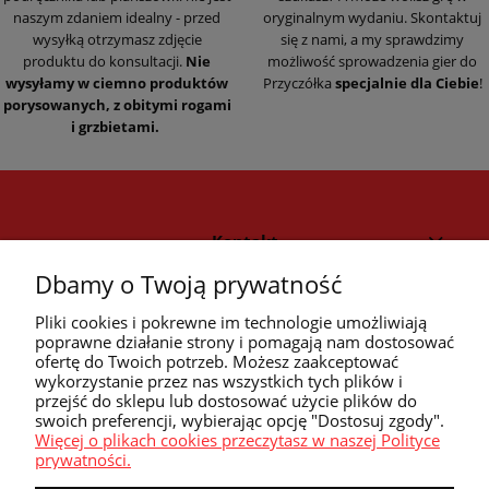
naszym zdaniem idealny - przed
oryginalnym wydaniu. Skontaktuj
wysyłką otrzymasz zdjęcie
się z nami, a my sprawdzimy
produktu do konsultacji.
Nie
możliwość sprowadzenia gier do
wysyłamy w ciemno produktów
Przyczółka
specjalnie dla Ciebie
!
porysowanych, z obitymi rogami
i grzbietami.
Kontakt
Dbamy o Twoją prywatność
Strefa klienta
Pliki cookies i pokrewne im technologie umożliwiają
poprawne działanie strony i pomagają nam dostosować
ofertę do Twoich potrzeb. Możesz zaakceptować
Przyczółek
wykorzystanie przez nas wszystkich tych plików i
przejść do sklepu lub dostosować użycie plików do
swoich preferencji, wybierając opcję "Dostosuj zgody".
Przydatne linki
Więcej o plikach cookies przeczytasz w naszej Polityce
prywatności.