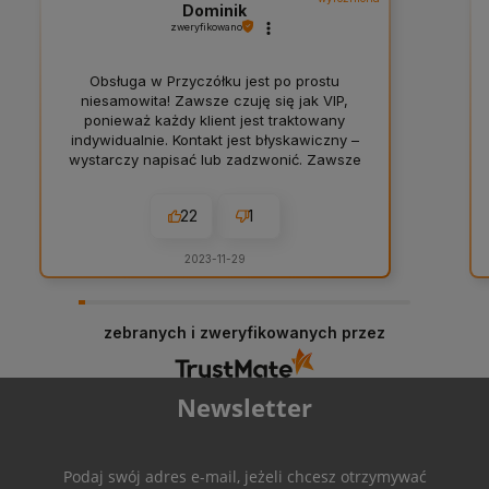
Dominik
zweryfikowano
Obsługa w Przyczółku jest po prostu
niesamowita! Zawsze czuję się jak VIP,
ponieważ każdy klient jest traktowany
indywidualnie. Kontakt jest błyskawiczny –
wystarczy napisać lub zadzwonić. Zawsze
znajduję to, czego potrzebuję do RPG.
Jeżeli nie przez internet to warto
22
1
odwiedzić stoisko Przyczółku na licznych
konwentach.
2023-11-29
zebranych i zweryfikowanych przez
Newsletter
Podaj swój adres e-mail, jeżeli chcesz otrzymywać