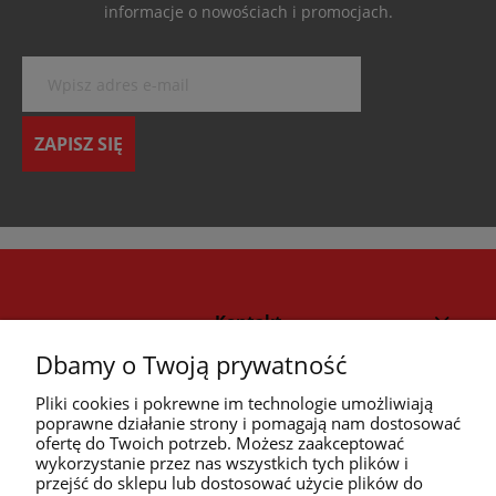
informacje o nowościach i promocjach.
ZAPISZ SIĘ
Kontakt
Dbamy o Twoją prywatność
Strefa klienta
Pliki cookies i pokrewne im technologie umożliwiają
poprawne działanie strony i pomagają nam dostosować
ofertę do Twoich potrzeb. Możesz zaakceptować
Przyczółek
wykorzystanie przez nas wszystkich tych plików i
przejść do sklepu lub dostosować użycie plików do