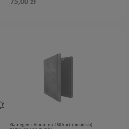
75,00 zł
Gamegenic Album na 480 kart (niebieski)