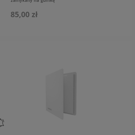
zamykany na gumkę
85,00 zł