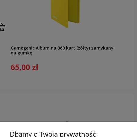
Gamegenic Album na 360 kart (żółty) zamykany
na gumkę
65,00 zł
Dbamy o Twoją prywatność