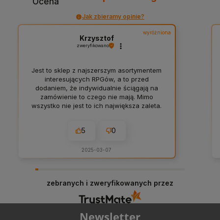
Ocena
Jak zbieramy opinie?
wyróżniona
Krzysztof
zweryfikowano
Jest to sklep z najszerszym asortymentem
interesujących RPGów, a to przed
dodaniem, że indywidualnie ściągają na
zamówienie to czego nie mają. Mimo
wszystko nie jest to ich największa zaleta.
Nie jest to też świetny program
lojalnościowy działający też z innymi
5
0
promocjami. Największa zaletą jest
obsługa klienta i indywidualne podejście.
Dedykacja na zamówieniu, rozmowa z
2025-03-07
klientami przy obsłudze zamówień także
internetowych, błyskawiczne odpowiedzi,
proaktywność i inicjatywa żeby być
zebranych i zweryfikowanych przez
najlepszym sklepem. Z czystym sumieniem
poleciłbym Przyczółek każdemu. A no i
czas realizacji, wybór płatności,
sposobów dostawy, wygoda użycia strony
Newsletter