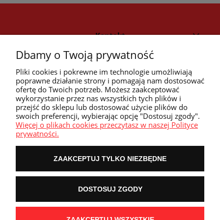
Kontakt
Dbamy o Twoją prywatność
Strefa klienta
Pliki cookies i pokrewne im technologie umożliwiają
poprawne działanie strony i pomagają nam dostosować
ofertę do Twoich potrzeb. Możesz zaakceptować
Przyczółek
wykorzystanie przez nas wszystkich tych plików i
przejść do sklepu lub dostosować użycie plików do
swoich preferencji, wybierając opcję "Dostosuj zgody".
Przydatne linki
Więcej o plikach cookies przeczytasz w naszej Polityce
prywatności.
ZAAKCEPTUJ TYLKO NIEZBĘDNE
POKAŻ PEŁNĄ WERSJĘ STRONY
DOSTOSUJ ZGODY
NASZE ODZNAKI
wyróżnienia są przyznawane przez
ZAAKCEPTUJ WSZYSTKIE