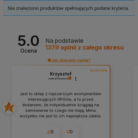
Nie znaleziono produktów spełniających podane kryteria.
5.0
Na podstawie
1379
opinii
z całego okresu
Ocena
Jak zbieramy opinie?
wyróżniona
Krzysztof
zweryfikowano
Jest to sklep z najszerszym asortymentem
interesujących RPGów, a to przed
dodaniem, że indywidualnie ściągają na
zamówienie to czego nie mają. Mimo
wszystko nie jest to ich największa zaleta.
Nie jest to też świetny program
lojalnościowy działający też z innymi
5
0
promocjami. Największa zaletą jest