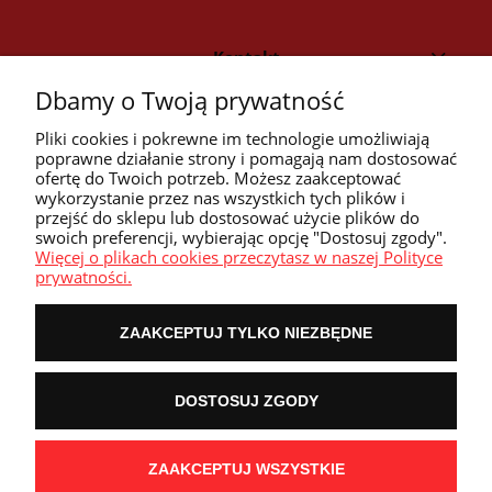
Kontakt
Dbamy o Twoją prywatność
Strefa klienta
Pliki cookies i pokrewne im technologie umożliwiają
poprawne działanie strony i pomagają nam dostosować
ofertę do Twoich potrzeb. Możesz zaakceptować
Przyczółek
wykorzystanie przez nas wszystkich tych plików i
przejść do sklepu lub dostosować użycie plików do
swoich preferencji, wybierając opcję "Dostosuj zgody".
Przydatne linki
Więcej o plikach cookies przeczytasz w naszej Polityce
prywatności.
ZAAKCEPTUJ TYLKO NIEZBĘDNE
POKAŻ PEŁNĄ WERSJĘ STRONY
DOSTOSUJ ZGODY
NASZE ODZNAKI
wyróżnienia są przyznawane przez
ZAAKCEPTUJ WSZYSTKIE