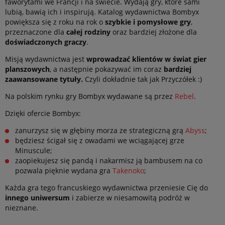
faworytami we Francji i na świecie. Wydają gry, które sami
lubią, bawią ich i inspirują.
Katalog wydawnictwa Bombyx
powiększa się z roku na rok o
szybkie i pomysłowe gry
,
przeznaczone dla
całej rodziny
oraz bardziej złożone dla
doświadczonych graczy
.
Misją wydawnictwa jest
wprowadzać klientów w świat gier
planszowych
, a następnie pokazywać im coraz
bardziej
zaawansowane tytuły.
Czyli dokładnie tak jak Przyczółek :)
Na polskim rynku gry Bombyx wydawane są przez
Rebel
.
Dzięki ofercie Bombyx:
zanurzysz się w głębiny morza ze strategiczną grą
Abyss
;
będziesz ścigał się z owadami we wciągającej grze
Minuscule;
zaopiekujesz się pandą i nakarmisz ją bambusem na co
pozwala pięknie wydana gra
Takenoko
;
Każda gra tego francuskiego wydawnictwa przeniesie Cię do
innego uniwersum
i zabierze w niesamowitą podróż w
nieznane.