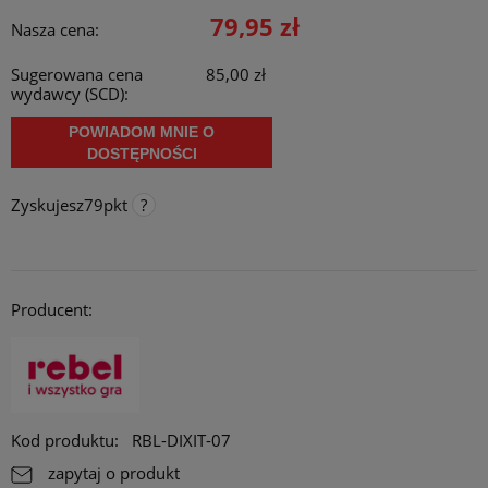
79,95 zł
Nasza cena:
Sugerowana cena
85,00 zł
wydawcy (SCD):
POWIADOM MNIE O
DOSTĘPNOŚCI
Zyskujesz
79
pkt
Punkty programu lojalnościowego
Za każde 300 pkt. zebrane na koncie, otrzymujesz 1 procent
rabatu na stałe do maksymalnie 10 procent. Rabat działa online,
Producent:
stacjonarnie i na targach/ konwentach.
Opcja dostępna tylko dla klientów zarejestrowanych.
Kod produktu:
RBL-DIXIT-07
zapytaj o produkt