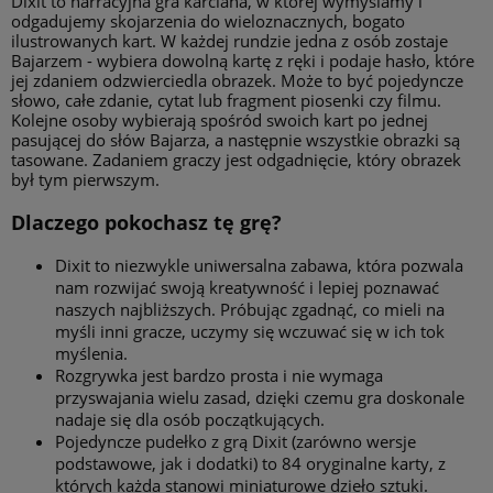
Dixit to narracyjna gra karciana, w której wymyślamy i
odgadujemy skojarzenia do wieloznacznych, bogato
ilustrowanych kart. W każdej rundzie jedna z osób zostaje
Bajarzem - wybiera dowolną kartę z ręki i podaje hasło, które
jej zdaniem odzwierciedla obrazek. Może to być pojedyncze
słowo, całe zdanie, cytat lub fragment piosenki czy filmu.
Kolejne osoby wybierają spośród swoich kart po jednej
pasującej do słów Bajarza, a następnie wszystkie obrazki są
tasowane. Zadaniem graczy jest odgadnięcie, który obrazek
był tym pierwszym.
Dlaczego pokochasz tę grę?
Dixit to niezwykle uniwersalna zabawa, która pozwala
nam rozwijać swoją kreatywność i lepiej poznawać
naszych najbliższych. Próbując zgadnąć, co mieli na
myśli inni gracze, uczymy się wczuwać się w ich tok
myślenia.
Rozgrywka jest bardzo prosta i nie wymaga
przyswajania wielu zasad, dzięki czemu gra doskonale
nadaje się dla osób początkujących.
Pojedyncze pudełko z grą Dixit (zarówno wersje
podstawowe, jak i dodatki) to 84 oryginalne karty, z
których każda stanowi miniaturowe dzieło sztuki.