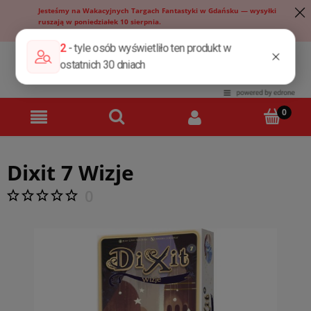
Jesteśmy na Wakacyjnych Targach Fantastyki w Gdańsku — wysyłki
ruszają w poniedziałek 10 sierpnia.
Sklep stacjonarny jest nieczynny do niedzieli włącznie.
Dixit 7 Wizje
0