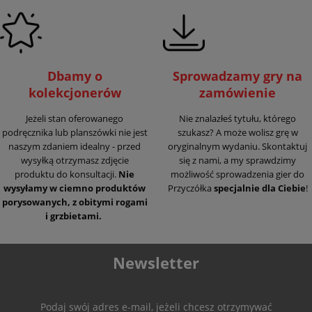
Dbamy o
Sprowadzamy gry na
kolekcjonerów
zamówienie
Jeżeli stan oferowanego
Nie znalazłeś tytułu, którego
podręcznika lub planszówki nie jest
szukasz? A może wolisz grę w
naszym zdaniem idealny - przed
oryginalnym wydaniu. Skontaktuj
wysyłką otrzymasz zdjęcie
się z nami, a my sprawdzimy
produktu do konsultacji.
Nie
możliwość sprowadzenia gier do
wysyłamy w ciemno produktów
Przyczółka
specjalnie dla Ciebie
!
porysowanych, z obitymi rogami
i grzbietami.
Newsletter
Podaj swój adres e-mail, jeżeli chcesz otrzymywać