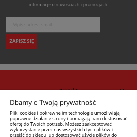
informacje o nowościach i promocjach.
ZAPISZ SIĘ
Kontakt
Dbamy o Twoją prywatność
Strefa klienta
Pliki cookies i pokrewne im technologie umożliwiają
poprawne działanie strony i pomagają nam dostosować
ofertę do Twoich potrzeb. Możesz zaakceptować
Przyczółek
wykorzystanie przez nas wszystkich tych plików i
przejść do sklepu lub dostosować użycie plików do