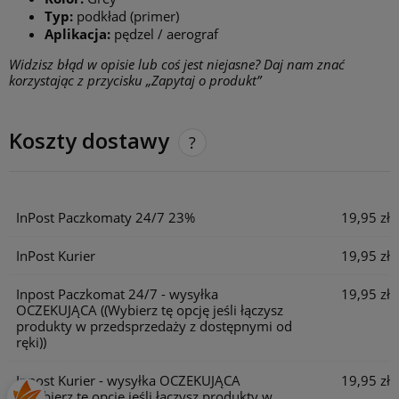
Typ:
podkład (primer)
Aplikacja:
pędzel / aerograf
Widzisz błąd w opisie lub coś jest niejasne? Daj nam znać
korzystając z przycisku „Zapytaj o produkt”
Koszty dostawy
Cena nie zawiera ewentualnych kosztów płatności
InPost Paczkomaty 24/7 23%
19,95 zł
InPost Kurier
19,95 zł
Inpost Paczkomat 24/7 - wysyłka
19,95 zł
OCZEKUJĄCA
((Wybierz tę opcję jeśli łączysz
produkty w przedsprzedaży z dostępnymi od
ręki))
Inpost Kurier - wysyłka OCZEKUJĄCA
19,95 zł
((Wybierz tę opcję jeśli łączysz produkty w