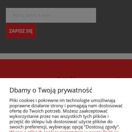
ZAPISZ SIĘ
Kontakt
Dbamy o Twoją prywatność
Strefa klienta
Pliki cookies i pokrewne im technologie umożliwiają
poprawne działanie strony i pomagają nam dostosować
ofertę do Twoich potrzeb. Możesz zaakceptować
Przyczółek
wykorzystanie przez nas wszystkich tych plików i
przejść do sklepu lub dostosować użycie plików do
swoich preferencji, wybierając opcję "Dostosuj zgody".
Przydatne linki