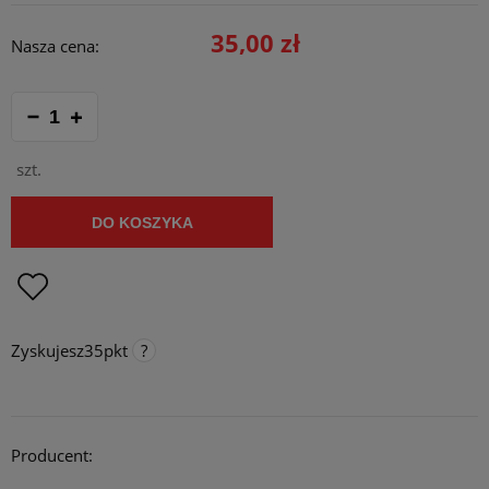
35,00 zł
Nasza cena:
szt.
DO KOSZYKA
Zyskujesz
35
pkt
Punkty programu lojalnościowego
Za każde 300 pkt. zebrane na koncie, otrzymujesz 1 procent
rabatu na stałe do maksymalnie 10 procent. Rabat działa online,
Producent:
stacjonarnie i na targach/ konwentach.
Opcja dostępna tylko dla klientów zarejestrowanych.