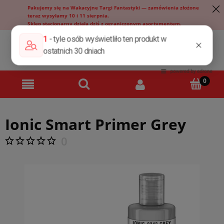
Pakujemy się na Wakacyjne Targi Fantastyki — zamówienia złożone
teraz wysyłamy 10 i 11 sierpnia.
Sklep stacjonarny działa dziś z ograniczonym asortymentem.
Ionic Smart Primer Grey
0