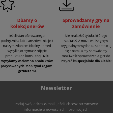
Dbamy o
Sprowadzamy gry na
kolekcjonerów
zamówienie
Jeżeli stan oferowanego
Nie znalazłeś tytułu, którego
podręcznika lub planszówki nie jest
szukasz? A może wolisz grę w
naszym zdaniem idealny - przed
oryginalnym wydaniu. Skontaktuj
wysyłką otrzymasz zdjęcie
się z nami, a my sprawdzimy
produktu do konsultacji.
Nie
możliwość sprowadzenia gier do
wysyłamy w ciemno produktów
Przyczółka
specjalnie dla Ciebie
!
porysowanych, z obitymi rogami
i grzbietami.
Newsletter
Podaj swój adres e-mail, jeżeli chcesz otrzymywać
informacje o nowościach i promocjach.