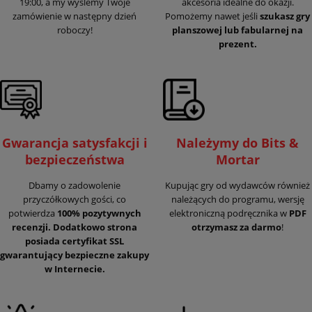
19:00, a my wyślemy Twoje
akcesoria idealne do okazji.
zamówienie w następny dzień
Pomożemy nawet jeśli
szukasz gry
roboczy!
planszowej lub fabularnej na
prezent.
Gwarancja satysfakcji i
Należymy do Bits &
bezpieczeństwa
Mortar
Dbamy o zadowolenie
Kupując gry od wydawców również
przyczółkowych gości, co
należących do programu, wersję
potwierdza
100% pozytywnych
elektroniczną podręcznika w
PDF
recenzji. Dodatkowo strona
otrzymasz za darmo
!
posiada certyfikat SSL
gwarantujący
bezpieczne zakupy
w Internecie.