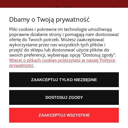
Kontakt
Dbamy o Twoją prywatność
Strefa klienta
Pliki cookies i pokrewne im technologie umożliwiają
poprawne działanie strony i pomagają nam dostosować
ofertę do Twoich potrzeb. Możesz zaakceptować
Przyczółek
wykorzystanie przez nas wszystkich tych plików i
przejść do sklepu lub dostosować użycie plików do
swoich preferencji, wybierając opcję "Dostosuj zgody".
Przydatne linki
Więcej o plikach cookies przeczytasz w naszej Polityce
prywatności.
ZAAKCEPTUJ TYLKO NIEZBĘDNE
POKAŻ PEŁNĄ WERSJĘ STRONY
DOSTOSUJ ZGODY
NASZE ODZNAKI
wyróżnienia są przyznawane przez
ZAAKCEPTUJ WSZYSTKIE