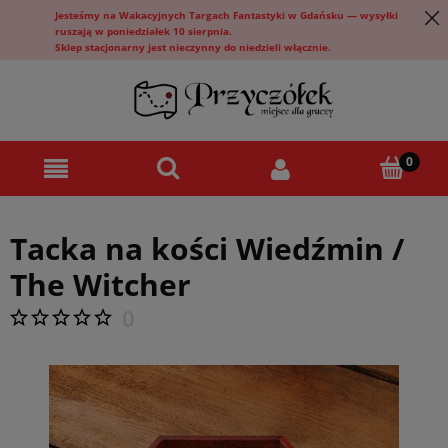
Jesteśmy na Wakacyjnych Targach Fantastyki w Gdańsku — wysyłki
ruszają w poniedziałek 10 sierpnia.
Sklep stacjonarny jest nieczynny do niedzieli włącznie.
Tacka na kości Wiedźmin /
The Witcher
0