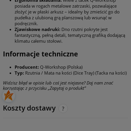
Ergonomia składania:
Wiele z tacek Q-Workshop
posiada w rogach metalowe zatrzaski, pozwalające
złożyć je w płaski arkusz – idealny by zmieścić go do
pudełka z ulubioną grą planszową lub wsunąć w
podręcznik.
Zjawiskowe nadruki:
Dno rzutni pokryte jest
fantastyczną, pełną detali, tematyczną grafiką dodającą
klimatu całemu stołowi.
Informacje techniczne
Producent:
Q-Workshop (Polska)
Typ:
Rzutnia / Mata na kości (Dice Tray) (Tacka na kości)
Widzisz błąd w opisie lub coś jest niejasne? Daj nam znać
korzystając z przycisku „Zapytaj o produkt”
Koszty dostawy
Cena nie zawiera ewentualnych kosztów płatności