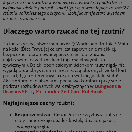
Krytyczny rzut dwudziestościanem wylądował na podłodze, a
wojownik właśnie potrącił i zalał figurkę piwem łapiąc za kości? Z
rzutnią unikniesz tego bałaganu, izolując strefę starć w jednym,
bezpiecznym miejscu!
Dlaczego warto rzucać na tej rzutni?
To fantastyczna, stworzona przez Q-Workshop Rzutnia / Mata
na kości (Dice Tray). Jej celem jest zapewnienie miękkiej,
bezpiecznej, obramowanej przestrzeni do rzucania
najcięższymi nawet kostkami (np. metalowymi lub
żywicznymi). Dzięki podniesionym ściankom rzuty nigdy nie
wyjadą poza obrys rzutni i nie zniszczą ułożonych wokół kart
postaci, figurek terenowych czy drewnianego blatu stołu!
Akcesorium te to absolutna podstawa komfortu przy stole
podczas rozbudowanych walk taktycznych w
Dungeons &
Dragons 5E
czy
Pathfinder 2ed Core Rulebook
.
Najfajniejsze cechy rzutni:
Bezpieczeństwo i Cisza:
Podłoże wygłusza potężne
rzuty i amortyzuje upadek kostek, dbając o jakość
Twojego sprzętu.