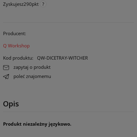
Zyskujesz
290
pkt
Punkty programu lojalnościowego
Za każde 300 pkt. zebrane na koncie, otrzymujesz 1 procent
rabatu na stałe do maksymalnie 10 procent. Rabat działa online,
Producent:
stacjonarnie i na targach/ konwentach.
Opcja dostępna tylko dla klientów zarejestrowanych.
Q Workshop
Kod produktu:
QW-DICETRAY-WITCHER
zapytaj o produkt
poleć znajomemu
Opis
Produkt niezależny językowo.