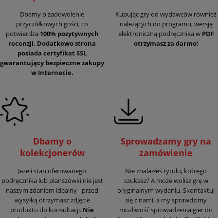
Dbamy o zadowolenie
Kupując gry od wydawców również
przyczółkowych gości, co
należących do programu, wersję
potwierdza
100% pozytywnych
elektroniczną podręcznika w
PDF
recenzji. Dodatkowo strona
otrzymasz za darmo
!
posiada certyfikat SSL
gwarantujący
bezpieczne zakupy
w Internecie.
Dbamy o
Sprowadzamy gry na
kolekcjonerów
zamówienie
Jeżeli stan oferowanego
Nie znalazłeś tytułu, którego
podręcznika lub planszówki nie jest
szukasz? A może wolisz grę w
naszym zdaniem idealny - przed
oryginalnym wydaniu. Skontaktuj
wysyłką otrzymasz zdjęcie
się z nami, a my sprawdzimy
produktu do konsultacji.
Nie
możliwość sprowadzenia gier do