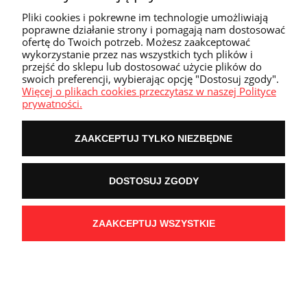
Pliki cookies i pokrewne im technologie umożliwiają
poprawne działanie strony i pomagają nam dostosować
ofertę do Twoich potrzeb. Możesz zaakceptować
wykorzystanie przez nas wszystkich tych plików i
przejść do sklepu lub dostosować użycie plików do
Delta Green Evidence Kit The Labyrinth
swoich preferencji, wybierając opcję "Dostosuj zgody".
Więcej o plikach cookies przeczytasz w naszej Polityce
prywatności.
100,00 zł
ZAAKCEPTUJ TYLKO NIEZBĘDNE
DOSTOSUJ ZGODY
PDF Gratis
ZAAKCEPTUJ WSZYSTKIE