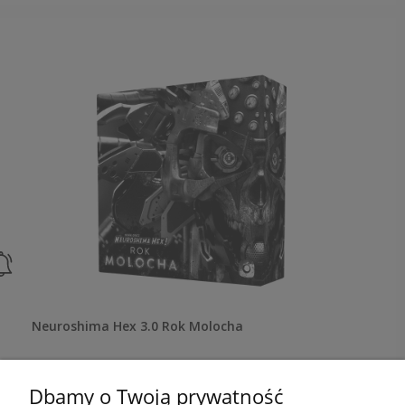
Neuroshima Hex 3.0 Rok Molocha
269,95 zł
Dbamy o Twoją prywatność