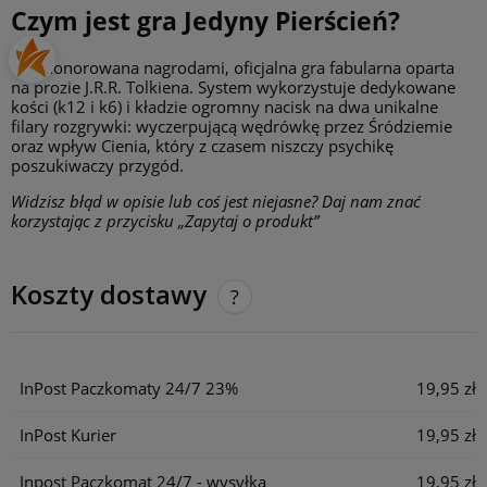
Czym jest gra Jedyny Pierścień?
To uhonorowana nagrodami, oficjalna gra fabularna oparta
na prozie J.R.R. Tolkiena. System wykorzystuje dedykowane
kości (k12 i k6) i kładzie ogromny nacisk na dwa unikalne
filary rozgrywki: wyczerpującą wędrówkę przez Śródziemie
oraz wpływ Cienia, który z czasem niszczy psychikę
poszukiwaczy przygód.
Widzisz błąd w opisie lub coś jest niejasne? Daj nam znać
korzystając z przycisku „Zapytaj o produkt”
Koszty dostawy
Cena nie zawiera ewentualnych kosztów płatności
InPost Paczkomaty 24/7 23%
19,95 zł
InPost Kurier
19,95 zł
Inpost Paczkomat 24/7 - wysyłka
19,95 zł