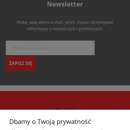
Newsletter
Podaj swój adres e-mail, jeżeli chcesz otrzymywać
informacje o nowościach i promocjach.
ZAPISZ SIĘ
Kontakt
Dbamy o Twoją prywatność
Strefa klienta