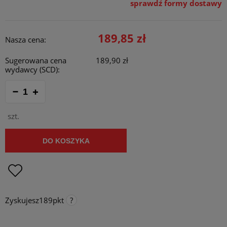
sprawdź formy dostawy
Cena nie zawiera ewentualnych kosztów płatności
189,85 zł
Nasza cena:
Sugerowana cena
189,90 zł
wydawcy (SCD):
szt.
DO KOSZYKA
Zyskujesz
189
pkt
Punkty programu lojalnościowego