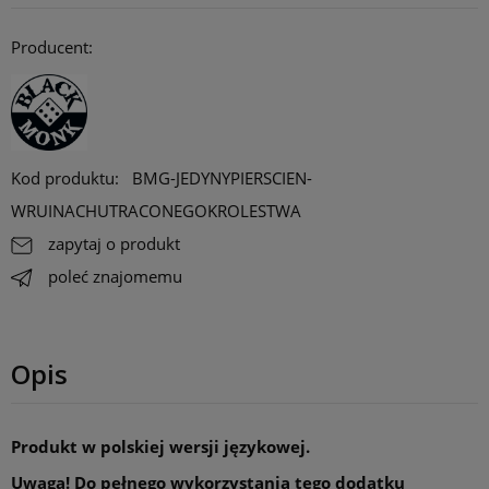
Za każde 300 pkt. zebrane na koncie, otrzymujesz 1 procent
rabatu na stałe do maksymalnie 10 procent. Rabat działa online,
Producent:
stacjonarnie i na targach/ konwentach.
Opcja dostępna tylko dla klientów zarejestrowanych.
Kod produktu:
BMG-JEDYNYPIERSCIEN-
WRUINACHUTRACONEGOKROLESTWA
zapytaj o produkt
poleć znajomemu
Opis
Produkt w polskiej wersji językowej.
Uwaga! Do pełnego wykorzystania tego dodatku