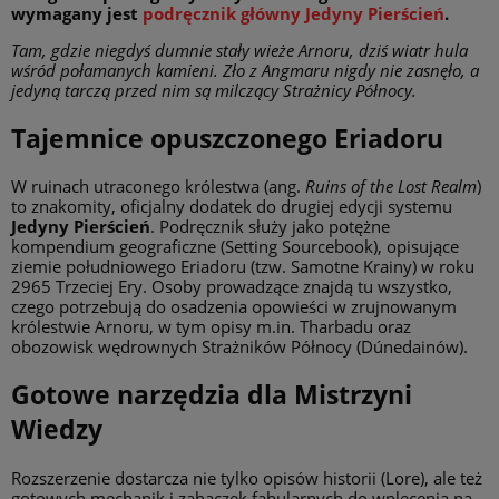
wymagany jest
podręcznik główny Jedyny Pierścień
.
Tam, gdzie niegdyś dumnie stały wieże Arnoru, dziś wiatr hula
wśród połamanych kamieni. Zło z Angmaru nigdy nie zasnęło, a
jedyną tarczą przed nim są milczący Strażnicy Północy.
Tajemnice opuszczonego Eriadoru
W ruinach utraconego królestwa (ang.
Ruins of the Lost Realm
)
to znakomity, oficjalny dodatek do drugiej edycji systemu
Jedyny Pierścień
. Podręcznik służy jako potężne
kompendium geograficzne (Setting Sourcebook), opisujące
ziemie południowego Eriadoru (tzw. Samotne Krainy) w roku
2965 Trzeciej Ery. Osoby prowadzące znajdą tu wszystko,
czego potrzebują do osadzenia opowieści w zrujnowanym
królestwie Arnoru, w tym opisy m.in. Tharbadu oraz
obozowisk wędrownych Strażników Północy (Dúnedainów).
Gotowe narzędzia dla Mistrzyni
Wiedzy
Rozszerzenie dostarcza nie tylko opisów historii (Lore), ale też
gotowych mechanik i zahaczek fabularnych do wplecenia na