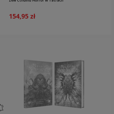
Zew Cthulhu Horror w Tatrach
154,95 zł