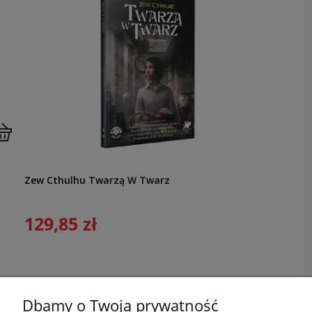
Zew Cthulhu Twarzą W Twarz
129,85 zł
Dbamy o Twoją prywatność