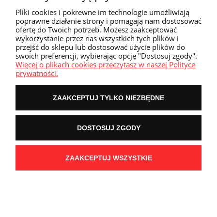
Pliki cookies i pokrewne im technologie umożliwiają
poprawne działanie strony i pomagają nam dostosować
ofertę do Twoich potrzeb. Możesz zaakceptować
wykorzystanie przez nas wszystkich tych plików i
przejść do sklepu lub dostosować użycie plików do
swoich preferencji, wybierając opcję "Dostosuj zgody".
Więcej o plikach cookies przeczytasz w naszej Polityce
prywatności.
ZAAKCEPTUJ TYLKO NIEZBĘDNE
DOSTOSUJ ZGODY
Zew Cthulhu Samotnie Przeciwko Ciemności
ZAAKCEPTUJ WSZYSTKIE
84,94 zł