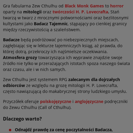
Gra fabularna Zew Cthulhu od
Black Monk Games
to
horror
oparty na
mitologii
oraz
twórczości H. P. Lovecrafta
.
Stań
twarzą w twarz z mrocznymi potwornościami oraz bezlitosnymi
kultystami jako
Badacz Tajemnic
, stąpający po cienkiej granicy
między rzeczywistością a szaleństwem.
Badacze
będą podróżować po niebezpiecznych miejscach,
zagłębiając się w lekturze tajemniczych ksiąg, aż prawda, do
której dotrą, przekroczy ich najśmielsze oczekiwania.
Atmosfera grozy
towarzysząca ich wyprawie
znajdzie swoje
źródło nie tylko w przerażających istotach spoza naszego świata
oraz czasu, ale i w nich samych.
Zew Cthulhu jest systemem RPG
zalecanym dla dojrzałych
odbiorców
ze względu na grozę mitologii H. P. Lovecrafta,
często nawiązującą do makabrycznej strony ludzkiego umysłu.
Przyczółek oferuje
polskojęzyczne
i
anglojęzyczne
podręczniki
do Zewu Cthulhu (Call of Cthulhu).
Dlaczego warto?
Odnajdź prawdę za cenę poczytalności Badacza,