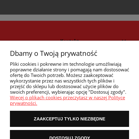
Kontakt
Dbamy o Twoją prywatność
Strefa klienta
Pliki cookies i pokrewne im technologie umożliwiają
poprawne działanie strony i pomagają nam dostosować
ofertę do Twoich potrzeb. Możesz zaakceptować
Przyczółek
wykorzystanie przez nas wszystkich tych plików i
przejść do sklepu lub dostosować użycie plików do
swoich preferencji, wybierając opcję "Dostosuj zgody".
Przydatne linki
Więcej o plikach cookies przeczytasz w naszej Polityce
prywatności.
ZAAKCEPTUJ TYLKO NIEZBĘDNE
POKAŻ PEŁNĄ WERSJĘ STRONY
DOSTOSUJ ZGODY