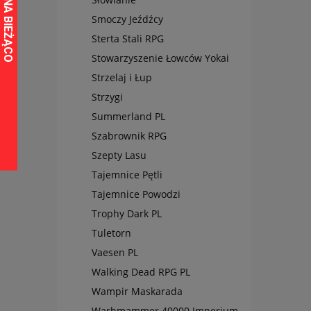
Smoczy Jeźdźcy
Sterta Stali RPG
Stowarzyszenie Łowców Yokai
Strzelaj i Łup
Strzygi
Summerland PL
Szabrownik RPG
Szepty Lasu
Tajemnice Pętli
Tajemnice Powodzi
Trophy Dark PL
Tuletorn
Vaesen PL
Walking Dead RPG PL
Wampir Maskarada
Warhmammer 40000 Imperium