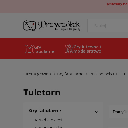
Jesteśmy na
Gry bitewne i
Gry
modelarstwo
fabularne
Strona główna
Gry fabularne
RPG po polsku
Tul
Tuletorn
Gry fabularne
RPG dla dzieci
RPG po polsku