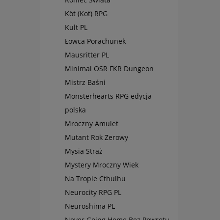
Köt (Kot) RPG
Kult PL
Łowca Porachunek
Mausritter PL
Minimal OSR FKR Dungeon
Mistrz Baśni
Monsterhearts RPG edycja
polska
Mroczny Amulet
Mutant Rok Zerowy
Mysia Straż
Mystery Mroczny Wiek
Na Tropie Cthulhu
Neurocity RPG PL
Neuroshima PL
Never Going Home Bez Powrotu