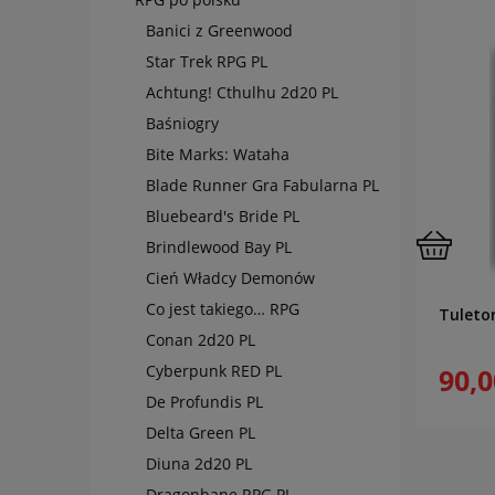
Banici z Greenwood
Star Trek RPG PL
Achtung! Cthulhu 2d20 PL
Baśniogry
Bite Marks: Wataha
Blade Runner Gra Fabularna PL
Bluebeard's Bride PL
Brindlewood Bay PL
Cień Władcy Demonów
Co jest takiego… RPG
Tuleto
Conan 2d20 PL
Cyberpunk RED PL
90,0
De Profundis PL
Delta Green PL
Diuna 2d20 PL
Dragonbane RPG PL