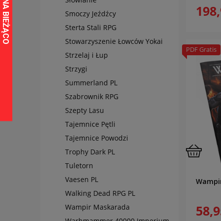
198,
Smoczy Jeźdźcy
Sterta Stali RPG
Stowarzyszenie Łowców Yokai
PDF Gratis
Strzelaj i Łup
Strzygi
Summerland PL
Szabrownik RPG
Szepty Lasu
Tajemnice Pętli
Tajemnice Powodzi
Trophy Dark PL
Tuletorn
Vaesen PL
Wampir
Walking Dead RPG PL
58,9
Wampir Maskarada
Warhmammer 40000 Imperium