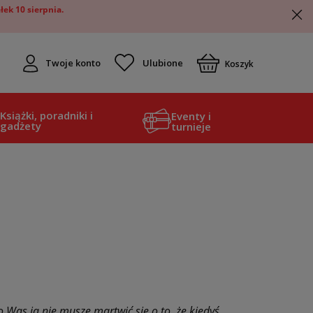
ek 10 sierpnia.
Twoje konto
Koszyk
Książki, poradniki i
Eventy i
gadżety
turnieje
o Was ja nie muszę martwić się o to, że kiedyś