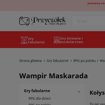
Jesteśmy na
Gry bitewne i
Gry
modelarstwo
fabularne
Strona główna
Gry fabularne
RPG po polsku
Wa
Wampir Maskarada
Gry fabularne
Kołys
RPG dla dzieci
To nic os
RPG po polsku