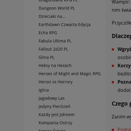
Wampir: 
Dungeon World PL
nim świa
Dzieciaki na...
Przyczół
Earthdawn Czwarta Edycja
Echa RPG
Dlacze
Fabula Ultima PL
Wgryź
Fallout 2d20 PL
osobi
Glina PL
Korzy
Heksy na Hexach
bezli
Heroes of Might and Magic RPG
Pozna
Herosi vs Horrory
dodat
Iglica
Jagodowy Las
Czego 
Jedyny Pierścień
Każdy jest Johnem
Zanim wy
Kompania Ostrzy
Podrę
Koniec Świata