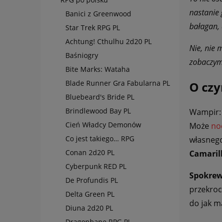
nastanie 
Banici z Greenwood
bałagan, 
Star Trek RPG PL
Achtung! Cthulhu 2d20 PL
Nie, nie 
Baśniogry
zobaczymy
Bite Marks: Wataha
Blade Runner Gra Fabularna PL
O cz
Bluebeard's Bride PL
Brindlewood Bay PL
Wampir: 
Cień Władcy Demonów
Może
no
Co jest takiego… RPG
własnego
Conan 2d20 PL
Camaril
Cyberpunk RED PL
Spokrew
De Profundis PL
przekroc
Delta Green PL
do jak m
Diuna 2d20 PL
Dragonbane RPG PL