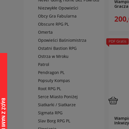
Wampir
Gracza
Niezwykłe Opowieści
Obcy Gra Fabularna
200,
Obscure RPG PL
Omerta
Opowieści Baśniomistrza
PDF Gratis
Ostatni Bastion RPG
Ostrza w Mroku
Patrol
Pendragon PL
Popsuty Kompas
Root RPG PL
Serce Miasto Poniżej
Siatkarki / Siatkarze
Sigmata RPG
Wampir
Slav Borg RPG PL
Inkwizy
Słowianie