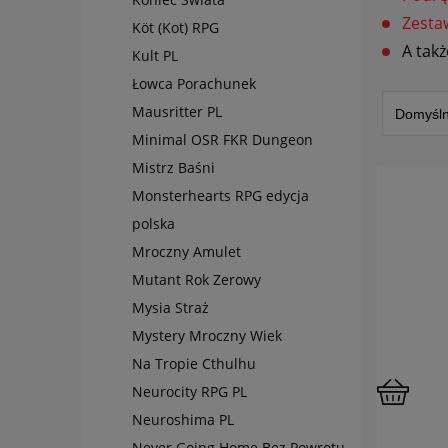
Zesta
Köt (Kot) RPG
A tak
Kult PL
Łowca Porachunek
Mausritter PL
Minimal OSR FKR Dungeon
Mistrz Baśni
Monsterhearts RPG edycja
polska
Mroczny Amulet
Mutant Rok Zerowy
Mysia Straż
Mystery Mroczny Wiek
Na Tropie Cthulhu
Neurocity RPG PL
Neuroshima PL
Never Going Home Bez Powrotu