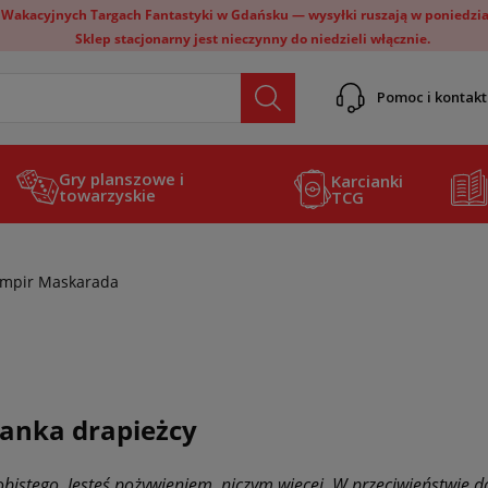
 Wakacyjnych Targach Fantastyki w Gdańsku — wysyłki ruszają w poniedział
Sklep stacjonarny jest nieczynny do niedzieli włącznie.
Pomoc i kontakt
Gry planszowe i
Karcianki
towarzyskie
TCG
mpir Maskarada
anka drapieżcy
obistego. Jesteś pożywieniem, niczym więcej. W przeciwieństwie d