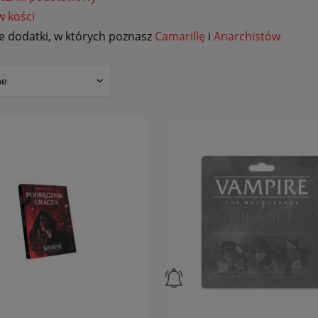
w kości
że dodatki, w których poznasz
Camarillę
i
Anarchistów