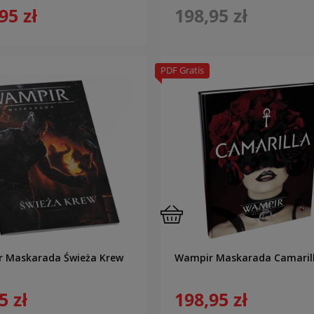
95 zł
198,95 zł
PDF Gratis
 Maskarada Świeża Krew
Wampir Maskarada Camaril
5 zł
198,95 zł