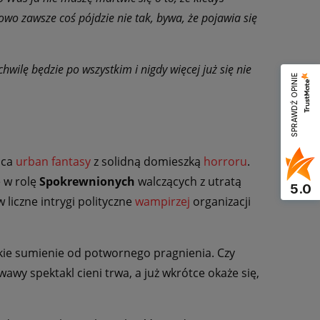
owo zawsze coś pójdzie nie tak, bywa, że pojawia się
hwilę będzie po wszystkim i nigdy więcej już się nie
SPRAWDŹ OPINIE
ąca
urban fantasy
z solidną domieszką
horroru
.
ę w rolę
Spokrewnionych
walczących z utratą
5.0
 liczne intrygi polityczne
wampirzej
organizacji
dzkie sumienie od potwornego pragnienia. Czy
wawy spektakl cieni trwa, a już wkrótce okaże się,