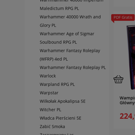
Maledictum RPG PL
Warhammer 40000 Wrath and
PDF Gratis
Glory PL
Warhammer Age of Sigmar
Soulbound RPG PL
Warhammer Fantasy Roleplay
(WFRP) 4ed PL
Warhammer Fantasy Roleplay PL
Warlock
Warpland RPG PL
Warpstar
Wampir
Wilkołak Apokalipsa 5E
Główny
Witcher PL
224,
Władca Pierścieni 5E
Zabić Smoka
Zaczarowany Las