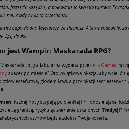
głód. Jesteście wszędzie, a polowanie to kwestia wprawy. Początk
ale hej, każdy z nas to przechodził.
musisz odpowiadać. Wystarczy, że słuchasz. A teraz spokojnie, za c
. Śpij słodko.
ym jest Wampir: Maskarada RPG?
Maskarada to gra fabularna wydana przez
Alis Games
, łącz
cny
spacer po mieście? Oto wyjątkowa okazja, aby wcielić si
 człowieczeństwa, głodem krwi, a przy okazji zamieszanych w
la
.
nieni
każdej nocy stąpają po cienkiej linii oddzielającej lu
zycie tę granicę, ryzykując złamanie ustalonych
Tradycji
? Kr
akabrycznych czynów będzie zdolna Twoja koteria.