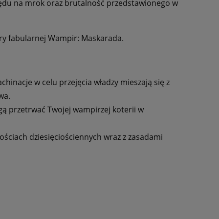
ędu na mrok oraz brutalność przedstawionego w
gry fabularnej Wampir: Maskarada.
achinacje w celu przejęcia władzy mieszają się z
wa.
ą przetrwać Twojej wampirzej koterii w
 kościach dziesięciościennych wraz z zasadami