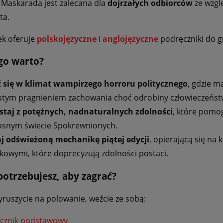
Maskarada jest zalecana dla
dojrzałych odbiorców
ze wzgl
ta.
ek oferuje
polskojęzyczne
i
anglojęzyczne
podręczniki do 
go warto?
 się w klimat wampirzego horroru politycznego
, gdzie m
stym pragnieniem zachowania choć odrobiny człowieczeńst
staj z potężnych, nadnaturalnych zdolności
, które pomog
tosnym świecie Spokrewnionych.
j odświeżoną mechanikę piątej edycji
, opierającą się na
kowymi, które doprecyzują zdolności postaci.
potrzebujesz, aby zagrać?
ruszycie na polowanie, weźcie ze sobą:
cznik podstawowy