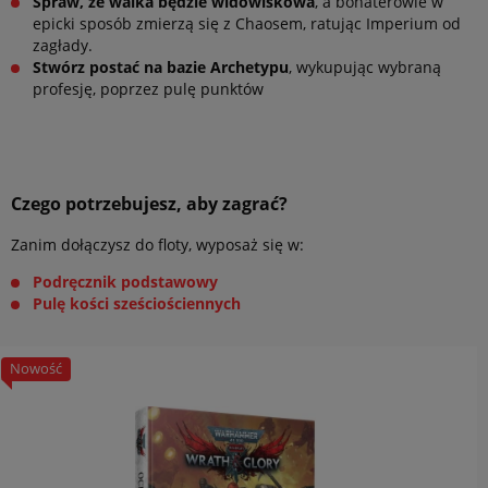
Spraw, że walka będzie widowiskowa
, a bohaterowie w
epicki sposób zmierzą się z Chaosem, ratując Imperium od
zagłady.
Stwórz postać na bazie Archetypu
, wykupując wybraną
profesję, poprzez pulę punktów
Czego potrzebujesz, aby zagrać?
Zanim dołączysz do floty, wyposaż się w:
Podręcznik podstawowy
Pulę kości sześciościennych
nowość