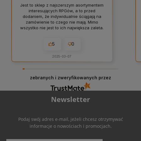
Jest to sklep z najszerszym asortymentem
interesujących RPGów, a to przed
dodaniem, że indywidualnie ściągają na
zamówienie to czego nie mają. Mimo
wszystko nie jest to ich największa zaleta.
Nie jest to też świetny program
lojalnościowy działający też z innymi
5
0
promocjami. Największa zaletą jest
obsługa klienta i indywidualne podejście.
Dedykacja na zamówieniu, rozmowa z
2025-03-07
klientami przy obsłudze zamówień także
internetowych, błyskawiczne odpowiedzi,
proaktywność i inicjatywa żeby być
zebranych i zweryfikowanych przez
najlepszym sklepem. Z czystym sumieniem
poleciłbym Przyczółek każdemu. A no i
czas realizacji, wybór płatności,
sposobów dostawy, wygoda użycia strony
Newsletter
i wszystkie pozostałe ważne rzeczy w
eCommercie też są na najwyższym
poziomie. Widać, że w pytaniu na czym
chcesz się skupić tworząc ten sklep
Podaj swój adres e-mail, jeżeli chcesz otrzymywać
właściciele odpowiedzieli „tak”.
informacje o nowościach i promocjach.