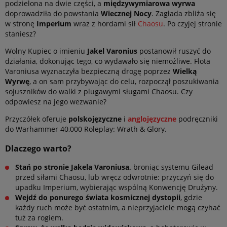
podzielona na dwie części, a
międzywymiarowa wyrwa
doprowadziła do powstania
Wiecznej Nocy
. Zagłada zbliża się
w stronę
Imperium
wraz z hordami sił
Chaosu
. Po czyjej stronie
staniesz?
Wolny Kupiec o imieniu
Jakel Varonius
postanowił ruszyć do
działania, dokonując tego, co wydawało się niemożliwe. Flota
Varoniusa wyznaczyła bezpieczną drogę poprzez
Wielką
Wyrwę
, a on sam przybywając do celu, rozpoczął poszukiwania
sojuszników do walki z plugawymi sługami Chaosu. Czy
odpowiesz na jego wezwanie?
Przyczółek oferuje
polskojęzyczne
i
anglojęzyczne
podręczniki
do Warhammer 40,000 Roleplay: Wrath & Glory.
Dlaczego warto?
Stań po stronie Jakela Varoniusa,
broniąc systemu Gilead
przed siłami Chaosu, lub wręcz odwrotnie: przyczyń się do
upadku Imperium, wybierając wspólną Konwencję Drużyny.
Wejdź do ponurego świata kosmicznej dystopii
, gdzie
każdy ruch może być ostatnim, a nieprzyjaciele mogą czyhać
tuż za rogiem.