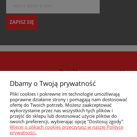
ZAPISZ SIĘ
Kontakt
Dbamy o Twoją prywatność
Strefa klienta
Pliki cookies i pokrewne im technologie umożliwiają
poprawne działanie strony i pomagają nam dostosować
ofertę do Twoich potrzeb. Możesz zaakceptować
Przyczółek
wykorzystanie przez nas wszystkich tych plików i
przejść do sklepu lub dostosować użycie plików do
swoich preferencji, wybierając opcję "Dostosuj zgody".
Przydatne linki
Więcej o plikach cookies przeczytasz w naszej Polityce
prywatności.