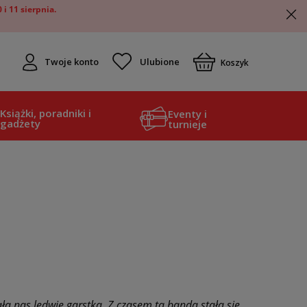
i 11 sierpnia.
Twoje konto
Koszyk
Książki, poradniki i
Eventy i
gadżety
turnieje
ła nas ledwie garstka. Z czasem ta banda stała się