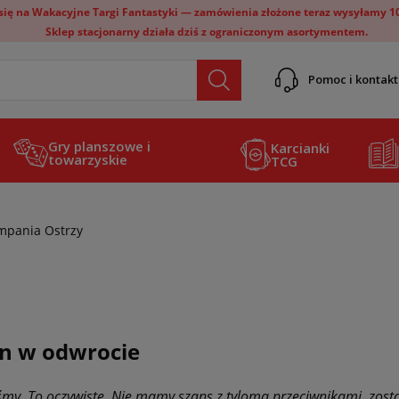
ię na Wakacyjne Targi Fantastyki — zamówienia złożone teraz wysyłamy 10 
Sklep stacjonarny działa dziś z ograniczonym asortymentem.
Pomoc i kontakt
Gry planszowe i
Karcianki
towarzyskie
TCG
mpania Ostrzy
n w odwrocie
śmy. To oczywiste. Nie mamy szans z tyloma przeciwnikami, zosta