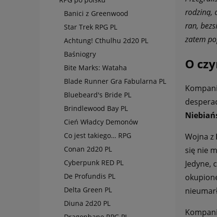
rodziną, 
Banici z Greenwood
ran, bezs
Star Trek RPG PL
zatem pop
Achtung! Cthulhu 2d20 PL
Baśniogry
O czy
Bite Marks: Wataha
Blade Runner Gra Fabularna PL
Kompania
Bluebeard's Bride PL
desperac
Brindlewood Bay PL
Niebiań
Cień Władcy Demonów
Co jest takiego… RPG
Wojna z
Conan 2d20 PL
się nie 
Cyberpunk RED PL
Jedyne, 
De Profundis PL
okupione
Delta Green PL
nieumar
Diuna 2d20 PL
Kompania
Dragonbane RPG PL