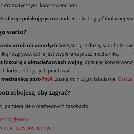
 z dramatycznymi konsekwencjami.
ek oferuje
polskojęzyczne
podręczniki do gry fabularnej Ko
go warto?
czoła armii nieumarłych
korzystając z dużej, sandboksowe
ikę rozgrywki, która jest wspierana przez mechanikę.
z historię o okrucieństwach wojny
, opisując konsekwencje
ych ludzi próbujących przetrwać.
z mechaniką post-
PbtA
, znaną m.in. z gry fabularnej
Ostrza
potrzebujesz, aby zagrać?
ci, pamiętajcie o niezbędnych zasobach:
cznik główny
w kości sześciościennych