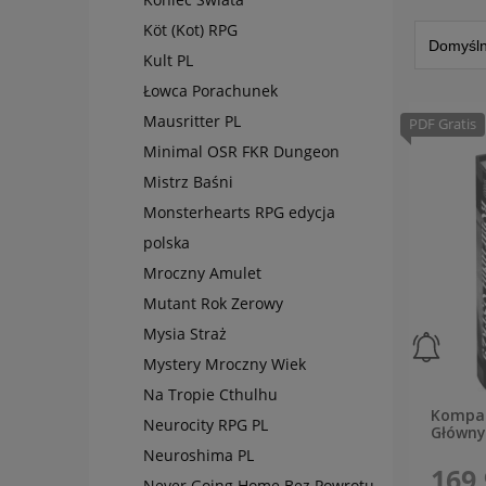
Köt (Kot) RPG
Kult PL
Łowca Porachunek
Mausritter PL
PDF Gratis
Minimal OSR FKR Dungeon
Mistrz Baśni
Monsterhearts RPG edycja
polska
Mroczny Amulet
Mutant Rok Zerowy
Mysia Straż
Mystery Mroczny Wiek
Na Tropie Cthulhu
Kompan
Neurocity RPG PL
Główny
Neuroshima PL
169,
Never Going Home Bez Powrotu