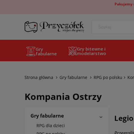
Pakujemy s
Gry bitewne i
Gry
modelarstwo
fabularne
Strona główna
Gry fabularne
RPG po polsku
Ko
Kompania Ostrzy
Gry fabularne
Legio
RPG dla dzieci
Przegrali
RPG po polsku