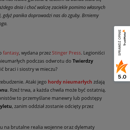
 każdego dnia i choć walczę zaciekle pomimo własnych
ami, gdyż panika doprowadzi nas do zguby. Brniemy
roga.
SPRAWDŹ OPINIE
go
fantasy
, wydana przez
Stinger Press
. Legioniści
y nieumarłych podczas odwrotu do
Twierdzy
lić braci i siostry w mieczu?
5.0
zebudzenie. Ataki jego
hordy nieumarłych
zdają
onu
. Rzeź trwa, a każda chwila może być ostatnią.
gionistów to przemyślane manewry lub podstępy
yletu
, zanim oddział zostanie odcięty przez
u na brutalne realia wojenne oraz dylematy