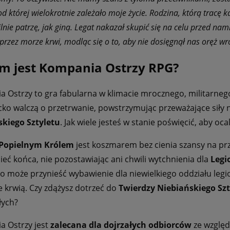
od której wielokrotnie zależało moje życie. Rodzina, którą tracę
ilnie patrzę, jak giną. Legat nakazał skupić się na celu przed n
rzez morze krwi, modląc się o to, aby nie dosięgnął nas oręż w
m jest Kompania Ostrzy RPG?
 Ostrzy to gra fabularna w klimacie mrocznego, militarne
ko walczą o przetrwanie, powstrzymując przeważające sił
skiego Sztyletu
. Jak wiele jesteś w stanie poświęcić, aby oca
Popielnym Królem
jest koszmarem bez cienia szansy na pr
mieć końca, nie pozostawiając ani chwili wytchnienia dla
Legi
co może przynieść wybawienie dla niewielkiego oddziału le
 krwią. Czy zdążysz dotrzeć do
Twierdzy Niebiańskiego Szt
łych?
 Ostrzy jest
zalecana dla dojrzałych odbiorców
ze względ