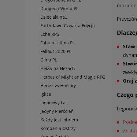
moralne
Dungeon World PL
Dzieciaki na...
Przyczół
Earthdawn Czwarta Edycja
Dlacze
Echa RPG
Fabula Ultima PL
Staw 
Fallout 2d20 PL
dynam
Glina PL
Stwór
Heksy na Hexach
zwykł
Heroes of Might and Magic RPG
Graj 
Herosi vs Horrory
Czego 
Iglica
Jagodowy Las
Legioniś
Jedyny Pierścień
Każdy jest Johnem
Podrę
Kompania Ostrzy
Zesta
Koniec Świata