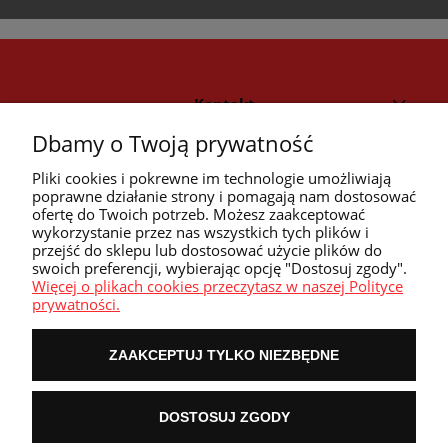
Kontakt
Dbamy o Twoją prywatność
Strefa klienta
Pliki cookies i pokrewne im technologie umożliwiają
poprawne działanie strony i pomagają nam dostosować
ofertę do Twoich potrzeb. Możesz zaakceptować
Przyczółek
wykorzystanie przez nas wszystkich tych plików i
przejść do sklepu lub dostosować użycie plików do
swoich preferencji, wybierając opcję "Dostosuj zgody".
Przydatne linki
Więcej o plikach cookies przeczytasz w naszej Polityce
prywatności.
ZAAKCEPTUJ TYLKO NIEZBĘDNE
POKAŻ PEŁNĄ WERSJĘ STRONY
DOSTOSUJ ZGODY
NASZE ODZNAKI