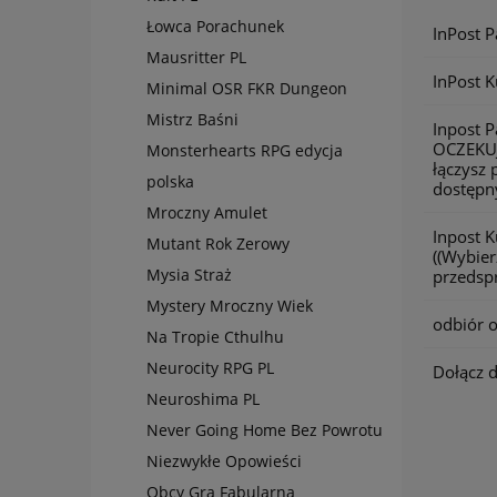
Łowca Porachunek
InPost 
Mausritter PL
InPost K
Minimal OSR FKR Dungeon
Mistrz Baśni
Inpost 
OCZEKU
Monsterhearts RPG edycja
łączysz 
polska
dostępny
Mroczny Amulet
Inpost 
Mutant Rok Zerowy
((Wybier
Mysia Straż
przedspr
Mystery Mroczny Wiek
odbiór o
Na Tropie Cthulhu
Neurocity RPG PL
Dołącz 
Neuroshima PL
Never Going Home Bez Powrotu
Niezwykłe Opowieści
Obcy Gra Fabularna