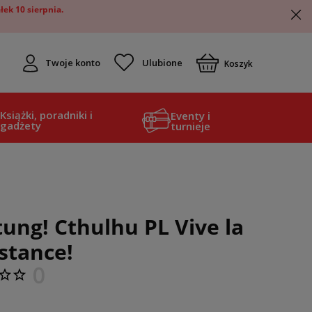
ek 10 sierpnia.
Twoje konto
Koszyk
Książki, poradniki i
Eventy i
gadżety
turnieje
ung! Cthulhu PL Vive la
stance!
0