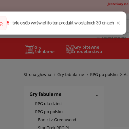
Jesteśmy na
Gry bitewne i
Gry
modelarstwo
fabularne
Strona główna
Gry fabularne
RPG po polsku
Ac
Gry fabularne
RPG dla dzieci
RPG po polsku
Banici z Greenwood
Star Trek RPG PL