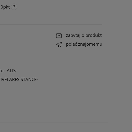
60
pkt
go
,
ałe do
zapytaj o produkt
ała
poleć znajomemu
tu:
ALIS-
IVELARESISTANCE-