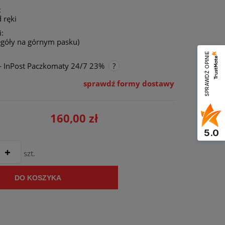
:
 ręki
:
egóły na górnym pasku)
SPRAWDŹ OPINIE
- InPost Paczkomaty 24/7 23%
sprawdź formy dostawy
nie zawiera ewentualnych kosztów
ości
160,00 zł
5.0
szt.
DO KOSZYKA