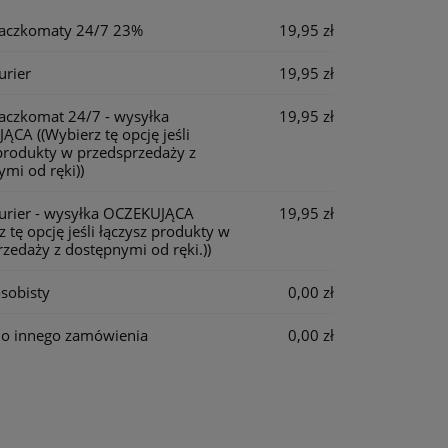
płatności
Paczkomaty 24/7 23%
19,95 zł
urier
19,95 zł
Paczkomat 24/7 - wysyłka
19,95 zł
JĄCA
((Wybierz tę opcję jeśli
produkty w przedsprzedaży z
mi od ręki))
Kurier - wysyłka OCZEKUJĄCA
19,95 zł
z tę opcję jeśli łączysz produkty w
zedaży z dostępnymi od ręki.))
sobisty
0,00 zł
do innego zamówienia
0,00 zł