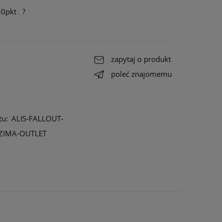
80
pkt
go
,
ałe do
zapytaj o produkt
ała
poleć znajomemu
tu:
ALIS-FALLOUT-
IMA-OUTLET