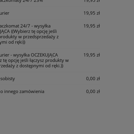
Paczkomaty 24/7 23%
19,95 zł
urier
19,95 zł
Paczkomat 24/7 - wysyłka
19,95 zł
JĄCA
((Wybierz tę opcję jeśli
produkty w przedsprzedaży z
mi od ręki))
Kurier - wysyłka OCZEKUJĄCA
19,95 zł
z tę opcję jeśli łączysz produkty w
zedaży z dostępnymi od ręki.))
sobisty
0,00 zł
do innego zamówienia
0,00 zł