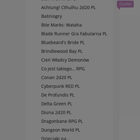
Outlet
Achtung! Cthulhu 2d20 PL
Baśniogry
Bite Marks: Wataha
Blade Runner Gra Fabularna PL
Bluebeard's Bride PL
Brindlewood Bay PL
Cień Władcy Demonów
Co jest takiego… RPG
Conan 2d20 PL
Cyberpunk RED PL
De Profundis PL
Delta Green PL
Diuna 2d20 PL
Dragonbane RPG PL
Dungeon World PL
Dzieciaki na...