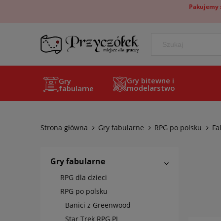
Pakujemy s
Gry bitewne i
Gry
modelarstwo
fabularne
Strona główna
Gry fabularne
RPG po polsku
Fa
Gry fabularne
RPG dla dzieci
RPG po polsku
Banici z Greenwood
Star Trek RPG PL