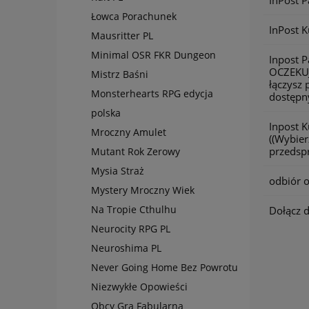
InPost 
Łowca Porachunek
InPost K
Mausritter PL
Minimal OSR FKR Dungeon
Inpost 
OCZEKU
Mistrz Baśni
łączysz 
Monsterhearts RPG edycja
dostępny
polska
Inpost 
Mroczny Amulet
((Wybier
przedspr
Mutant Rok Zerowy
Mysia Straż
odbiór o
Mystery Mroczny Wiek
Na Tropie Cthulhu
Dołącz 
Neurocity RPG PL
Neuroshima PL
Never Going Home Bez Powrotu
Niezwykłe Opowieści
Obcy Gra Fabularna