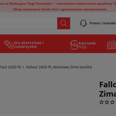
ię na Wakacyjne Targi Fantastyki — zamówienia złożone teraz wysyłamy 10 
Sklep stacjonarny działa dziś z ograniczonym asortymentem.
Pomoc i kontakt
Gry planszowe i
Karcianki
towarzyskie
TCG
llout 2d20 PL
Fallout 2d20 PL Atomowa Zima (outlet)
Fal
Zima