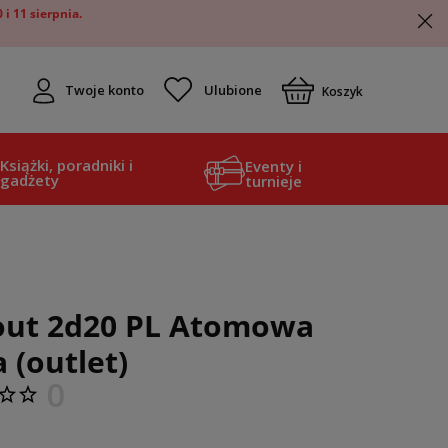
i 11 sierpnia.
Twoje konto
Koszyk
Książki, poradniki i
Eventy i
gadżety
turnieje
lout 2d20 PL Atomowa
 (outlet)
0