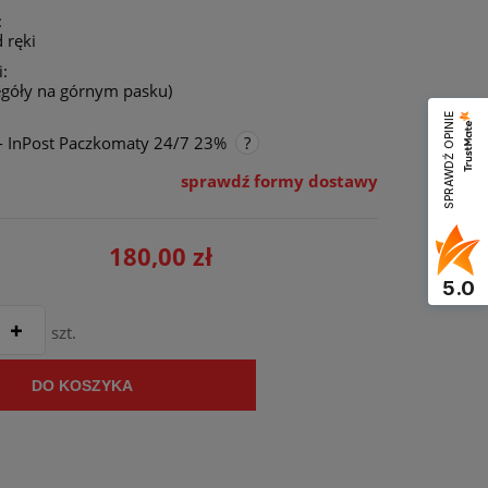
:
 ręki
:
egóły na górnym pasku)
SPRAWDŹ OPINIE
- InPost Paczkomaty 24/7 23%
sprawdź formy dostawy
nie zawiera ewentualnych kosztów
ości
180,00 zł
5.0
szt.
DO KOSZYKA