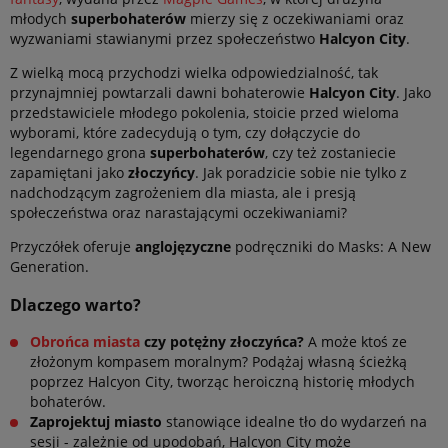
młodych
superbohaterów
mierzy się z oczekiwaniami oraz
wyzwaniami stawianymi przez społeczeństwo
Halcyon City
.
Z wielką mocą przychodzi wielka odpowiedzialność, tak
przynajmniej powtarzali dawni bohaterowie
Halcyon City
. Jako
przedstawiciele młodego pokolenia, stoicie przed wieloma
wyborami, które zadecydują o tym, czy dołączycie do
legendarnego grona
superbohaterów
, czy też zostaniecie
zapamiętani jako
złoczyńcy
. Jak poradzicie sobie nie tylko z
nadchodzącym zagrożeniem dla miasta, ale i presją
społeczeństwa oraz narastającymi oczekiwaniami?
Przyczółek oferuje
anglojęzyczne
podręczniki do Masks: A New
Generation.
Dlaczego warto?
Obrońca miasta
czy potężny złoczyńca?
A może ktoś ze
złożonym kompasem moralnym? Podążaj własną ścieżką
poprzez Halcyon City, tworząc heroiczną historię młodych
bohaterów.
Zaprojektuj miasto
stanowiące idealne tło do wydarzeń na
sesji - zależnie od upodobań, Halcyon City może