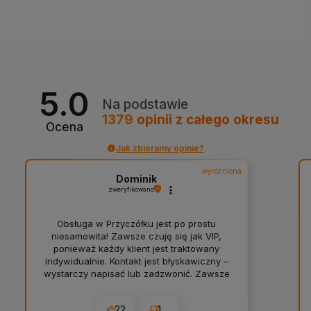
5.0
Na podstawie
1379
opinii
z całego okresu
Ocena
Jak zbieramy opinie?
wyróżniona
Dominik
zweryfikowano
Obsługa w Przyczółku jest po prostu
niesamowita! Zawsze czuję się jak VIP,
ponieważ każdy klient jest traktowany
indywidualnie. Kontakt jest błyskawiczny –
wystarczy napisać lub zadzwonić. Zawsze
znajduję to, czego potrzebuję do RPG.
Jeżeli nie przez internet to warto
22
1