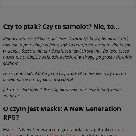
Czy to ptak? Czy to samolot? Nie, to…
Kłopoty w mieście? Jasne, już lecę. Ostatni łyk kawy, bo nawet ktoś
taki jak ja potrzebuje kofeiny, szybka relacja na social media i będę
w ciągu… Sześciu minut i dwudziestu dwóch sekund. Do tego czasu
nawet nie próbujcie wchodzić kolesiowi w drogę, po prostu chrońcie
cywilów.
Zniszczone budynki? Co ja na to poradzę? To nie pierwszy raz, na
pewno macie na to jakieś procedury!
Jak to “szukał mnie”? Zresztą, nieważne, za cztery minuty mnie
znajdzie!
O czym jest Masks: A New Generation
RPG?
Masks: A New Generation to gra fabularna z gatunku
urban
fantasy
, wydana przez
Magpie Games
, w której drużyna