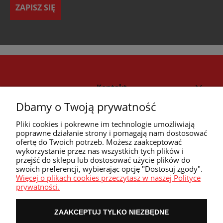
ZAPISZ SIĘ
Kontakt
Dbamy o Twoją prywatność
Strefa klienta
Pliki cookies i pokrewne im technologie umożliwiają
poprawne działanie strony i pomagają nam dostosować
ofertę do Twoich potrzeb. Możesz zaakceptować
Przyczółek
wykorzystanie przez nas wszystkich tych plików i
przejść do sklepu lub dostosować użycie plików do
swoich preferencji, wybierając opcję "Dostosuj zgody".
Przydatne linki
Więcej o plikach cookies przeczytasz w naszej Polityce
prywatności.
ZAAKCEPTUJ TYLKO NIEZBĘDNE
POKAŻ PEŁNĄ WERSJĘ STRONY