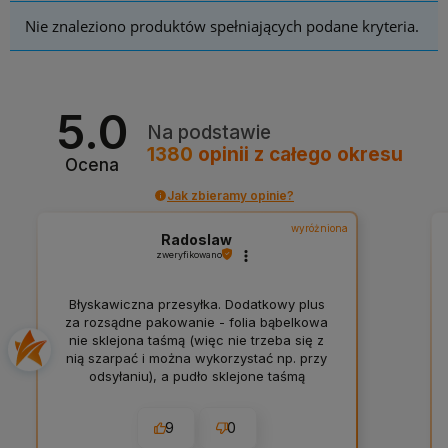
Nie znaleziono produktów spełniających podane kryteria.
5.0
Na podstawie
1380
opinii
z całego okresu
Ocena
Jak zbieramy opinie?
wyróżniona
Radoslaw
zweryfikowano
Błyskawiczna przesyłka. Dodatkowy plus
za rozsądne pakowanie - folia bąbelkowa
nie sklejona taśmą (więc nie trzeba się z
nią szarpać i można wykorzystać np. przy
odsyłaniu), a pudło sklejone taśmą
papierową. Do tego jeszcze delikatna
personalizacja i firmowe krówki 👍️
9
0