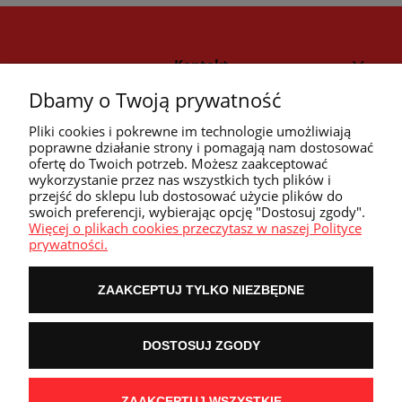
Kontakt
Dbamy o Twoją prywatność
Strefa klienta
Pliki cookies i pokrewne im technologie umożliwiają
poprawne działanie strony i pomagają nam dostosować
ofertę do Twoich potrzeb. Możesz zaakceptować
Przyczółek
wykorzystanie przez nas wszystkich tych plików i
przejść do sklepu lub dostosować użycie plików do
swoich preferencji, wybierając opcję "Dostosuj zgody".
Przydatne linki
Więcej o plikach cookies przeczytasz w naszej Polityce
prywatności.
ZAAKCEPTUJ TYLKO NIEZBĘDNE
POKAŻ PEŁNĄ WERSJĘ STRONY
DOSTOSUJ ZGODY
NASZE ODZNAKI
wyróżnienia są przyznawane przez
ZAAKCEPTUJ WSZYSTKIE