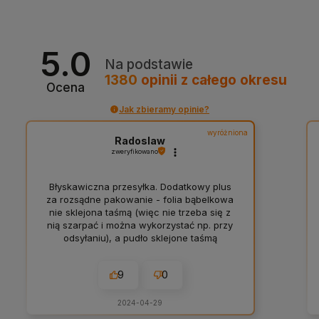
5.0
Na podstawie
1380
opinii
z całego okresu
Ocena
Jak zbieramy opinie?
wyróżniona
Radoslaw
zweryfikowano
Błyskawiczna przesyłka. Dodatkowy plus
za rozsądne pakowanie - folia bąbelkowa
nie sklejona taśmą (więc nie trzeba się z
nią szarpać i można wykorzystać np. przy
odsyłaniu), a pudło sklejone taśmą
papierową. Do tego jeszcze delikatna
personalizacja i firmowe krówki 👍️
9
0
2024-04-29