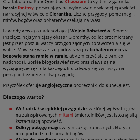
Gra fabularna RuneQuest od
Chaosium
to system z gatunku
heroic
fantasy
, pozwalający na wykreowanie własnej opowieści
narracyjnej w świecie
Glorantha
. Liczne przygody, pełne magii,
mitów, bogów oraz bohaterów czekają na Was!
Legendy głoszą o nadchodzącej
Wojnie Bohaterów
. Smocza
Przełęcz, najsłynniejszy obszar Gloranthy, od lat przemierzany
jest przez poszukiwaczy przygód żądnych sprawdzenia się w
walce. Mówi się wszak, że podczas wojny
bohaterowie oraz
bogowie staną ramię w ramię
, aby zmierzyć się z tym, co
nadchodzi. Boskie błogosławieństwo oraz sława są na
wyciągnięcie ręki dla każdego, kto odważy się wyruszyć na
pełną niebezpieczeństw przygodę.
Przyczółek oferuje
anglojęzyczne
podręczniki do RuneQuest.
Dlaczego warto?
Weź udział w epickiej przygodzie
, w której wpływ bogów
na zainspirowanych
mitami
śmiertelników jest istotną siłą
kształtującą opowieść.
Odkryj potęgę magii
, w tym zaklęć runicznych, których
moc pochodzi od samych bogów.
Walcz do upadłego
, roztrzaskując pancerze przeciwników