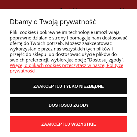
Kontakt
Dbamy o Twoją prywatność
Strefa klienta
Pliki cookies i pokrewne im technologie umożliwiają
poprawne działanie strony i pomagają nam dostosować
ofertę do Twoich potrzeb. Możesz zaakceptować
Przyczółek
wykorzystanie przez nas wszystkich tych plików i
przejść do sklepu lub dostosować użycie plików do
swoich preferencji, wybierając opcję "Dostosuj zgody".
Przydatne linki
Więcej o plikach cookies przeczytasz w naszej Polityce
prywatności.
ZAAKCEPTUJ TYLKO NIEZBĘDNE
POKAŻ PEŁNĄ WERSJĘ STRONY
DOSTOSUJ ZGODY
NASZE ODZNAKI
wyróżnienia są przyznawane przez
ZAAKCEPTUJ WSZYSTKIE