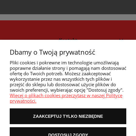
Kontakt
Dbamy o Twoją prywatność
Strefa klienta
Pliki cookies i pokrewne im technologie umożliwiają
poprawne działanie strony i pomagają nam dostosować
ofertę do Twoich potrzeb. Możesz zaakceptować
Przyczółek
wykorzystanie przez nas wszystkich tych plików i
przejść do sklepu lub dostosować użycie plików do
swoich preferencji, wybierając opcję "Dostosuj zgody".
Przydatne linki
Więcej o plikach cookies przeczytasz w naszej Polityce
prywatności.
ZAAKCEPTUJ TYLKO NIEZBĘDNE
POKAŻ PEŁNĄ WERSJĘ STRONY
DOSTOSUJ ZGODY